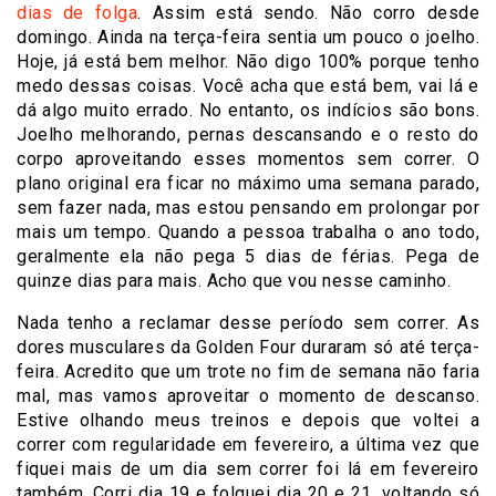
dias de folga
. Assim está sendo. Não corro desde
domingo. Ainda na terça-feira sentia um pouco o joelho.
Hoje, já está bem melhor. Não digo 100% porque tenho
medo dessas coisas. Você acha que está bem, vai lá e
dá algo muito errado. No entanto, os indícios são bons.
Joelho melhorando, pernas descansando e o resto do
corpo aproveitando esses momentos sem correr. O
plano original era ficar no máximo uma semana parado,
sem fazer nada, mas estou pensando em prolongar por
mais um tempo. Quando a pessoa trabalha o ano todo,
geralmente ela não pega 5 dias de férias. Pega de
quinze dias para mais. Acho que vou nesse caminho.
Nada tenho a reclamar desse período sem correr. As
dores musculares da Golden Four duraram só até terça-
feira. Acredito que um trote no fim de semana não faria
mal, mas vamos aproveitar o momento de descanso.
Estive olhando meus treinos e depois que voltei a
correr com regularidade em fevereiro, a última vez que
fiquei mais de um dia sem correr foi lá em fevereiro
também. Corri dia 19 e folguei dia 20 e 21, voltando só