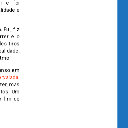
i e foi
lidade é
 Fui, fiz
rrer e o
es tiros
alidade,
itmo.
Penso em
ervalada
.
zer, mas
utos. Um
o fim de