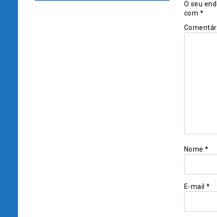
O seu end
com
*
Comentár
Nome
*
E-mail
*