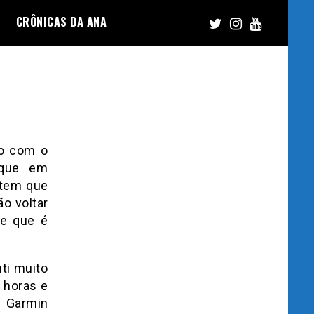
CRÔNICAS DA ANA
to com o
 que em
item que
ão voltar
de que é
ti muito
 horas e
O Garmin