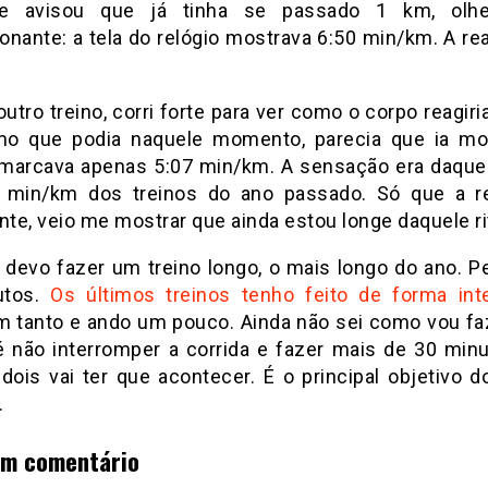
 e avisou que já tinha se passado 1 km, olhe
onante: a tela do relógio mostrava 6:50 min/km. A rea
tro treino, corri forte para ver como o corpo reagiria.
o que podia naquele momento, parecia que ia mo
marcava apenas 5:07 min/km. A sensação era daquel
 min/km dos treinos do ano passado. Só que a re
te, veio me mostrar que ainda estou longe daquele r
devo fazer um treino longo, o mais longo do ano. 
utos.
Os últimos treinos tenho feito de forma int
m tanto e ando um pouco. Ainda não sei como vou fa
 é não interromper a corrida e fazer mais de 30 min
dois vai ter que acontecer. É o principal objetivo d
.
um comentário