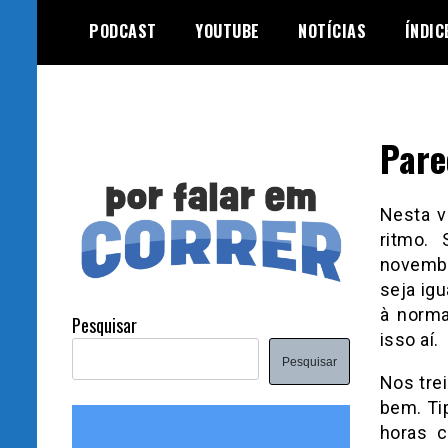
Skip
PODCAST
YOUTUBE
NOTÍCIAS
ÍNDIC
to
content
Pare
Nesta v
ritmo.
novembr
seja igu
à norma
Pesquisar
isso aí.
Pesquisar
Nos tre
bem. Ti
horas c