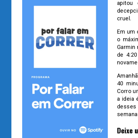
apitou
decepci
cruel.
Em um ou
o máxim
Garmin 
de 4:20
novamen
Amanhã 
40 min
Corro u
a ideia
desses 
semana
Deixe 