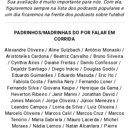
S
ua avaliação é muito importante para nós. Com ela,
figuraremos sempre na lista dos podcasts populares e
um dia ficaremos na frente dos podcasts sobre futebol
PADRINHOS/MADRINHAS DO POR FALAR EM
CORRIDA
Alexandre Oliveira / Aline Sulzbach / Antônio Monaski /
Aristóteles Cardona / Beatriz Carvalho / Bruno Silveira
/ Cynthia Aires / Daiane Freitas / Danilo Confessor /
Dejaldir Santiago / Diego Inácio / Douglas Godói /
Eduardo Guimarães / Eduardo Masuda / Eric Ito /
Fabíola Costa / Família Nery / Fernando Loner /
Fernando Silva / Giovana Kaupe / Henrique da Gama /
Heverton Ribeiro / Janir Marini / Jonathan David /
Jones Maicon / Jorge Oliveira / Júnior Menezes /
Leandro Campos / Lorna da Silva / Luiz Oliveira /
Marcelo Oliveira / Marcos Calil / Marcos Cruz / Marcos
Tenório / Maria Gabriela / Mauro Lacerda / Michel
Moraes / Nádia Lemos / Natan Alcantara / Pierre