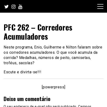
Skip
to
content
PFC 262 – Corredores
Acumuladores
Neste programa, Enio, Guilherme e Nilton falaram sobre
os corredores acumuladores. O que você acumula da
corrida? Medalhas, números de peito, camisetas,
troféus, sacolas?
Escute e divirta-se!!!
[powerpress]
Deixe um comentário
O seu endereço de e-mail não será publicado.
Campos