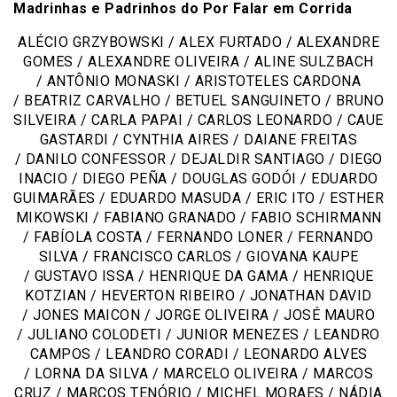
Madrinhas e Padrinhos do Por Falar em Corrida
ALÉCIO GRZYBOWSKI / ALEX FURTADO / ALEXANDRE
GOMES /
ALEXANDRE OLIVEIRA /
ALINE SULZBACH
/
ANTÔNIO MONASKI /
ARISTOTELES CARDONA
/
BEATRIZ CARVALHO /
BETUEL SANGUINETO /
BRUNO
SILVEIRA / CARLA PAPAI / CARLOS LEONARDO /
CAUE
GASTARDI /
CYNTHIA AIRES /
DAIANE FREITAS
/
DANILO CONFESSOR /
DEJALDIR SANTIAGO /
DIEGO
INACIO /
DIEGO PEÑA /
DOUGLAS GODÓI /
EDUARDO
GUIMARÃES /
EDUARDO MASUDA /
ERIC ITO /
ESTHER
MIKOWSKI /
FABIANO GRANADO /
FABIO SCHIRMANN
/
FABÍOLA COSTA /
FERNANDO LONER /
FERNANDO
SILVA /
FRANCISCO CARLOS /
GIOVANA KAUPE
/
GUSTAVO ISSA /
HENRIQUE DA GAMA /
HENRIQUE
KOTZIAN /
HEVERTON RIBEIRO /
JONATHAN DAVID
/
JONES MAICON /
JORGE OLIVEIRA /
JOSÉ MAURO
/
JULIANO COLODETI /
JUNIOR MENEZES /
LEANDRO
CAMPOS / LEANDRO CORADI /
LEONARDO ALVES
/
LORNA DA SILVA /
MARCELO OLIVEIRA
/
MARCOS
CRUZ /
MARCOS TENÓRIO /
MICHEL MORAES /
NÁDIA