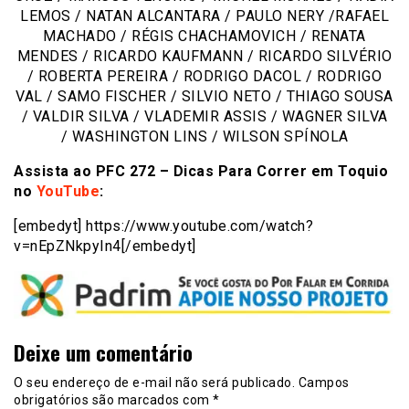
LEMOS /
NATAN ALCANTARA /
PAULO NERY
/
RAFAEL
MACHADO /
RÉGIS CHACHAMOVICH /
RENATA
MENDES /
RICARDO KAUFMANN /
RICARDO SILVÉRIO
/
ROBERTA PEREIRA /
RODRIGO DACOL / RODRIGO
VAL /
SAMO FISCHER /
SILVIO NETO /
THIAGO SOUSA
/
VALDIR SILVA
/
VLADEMIR ASSIS /
WAGNER SILVA
/
WASHINGTON LINS / WILSON SPÍNOLA
Assista ao PFC 272 – Dicas Para Correr em Toquio
no
YouTube
:
[embedyt] https://www.youtube.com/watch?
v=nEpZNkpyIn4[/embedyt]
Deixe um comentário
O seu endereço de e-mail não será publicado.
Campos
obrigatórios são marcados com
*