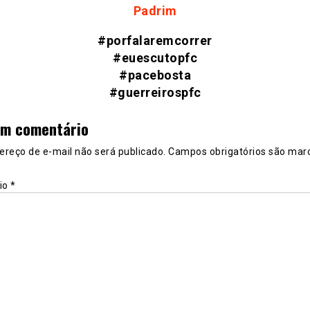
Padrim
#porfalaremcorrer
#euescutopfc
#pacebosta
#guerreirospfc
um comentário
ereço de e-mail não será publicado.
Campos obrigatórios são mar
io
*