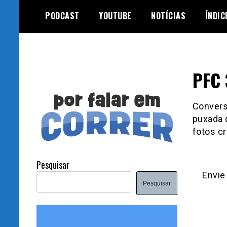
Skip
PODCAST
YOUTUBE
NOTÍCIAS
ÍNDIC
to
content
PFC 
Convers
puxada 
fotos cr
Pesquisar
Envie
Pesquisar