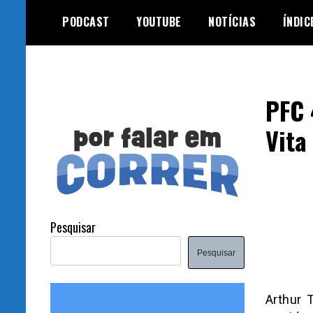
Skip
PODCAST
YOUTUBE
NOTÍCIAS
ÍNDIC
to
content
PFC 
Vita
Pesquisar
Pesquisar
Arthur 