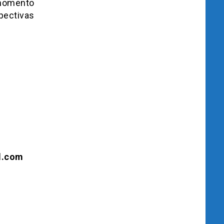
 momento
pectivas
l.com