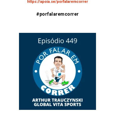
https://apoia.se/porfalaremcorrer
#porfalaremcorrer