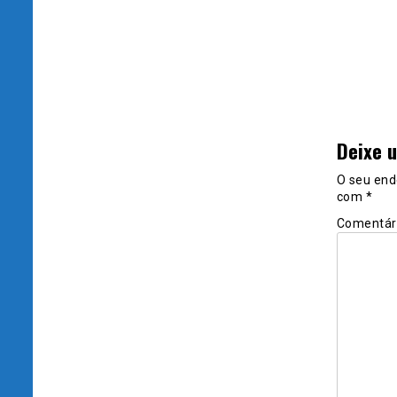
Deixe 
O seu end
com
*
Comentár