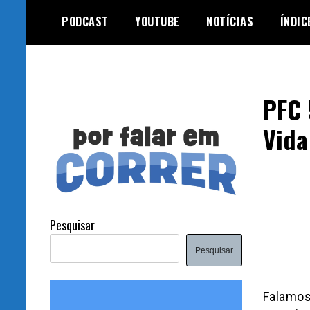
Skip
PODCAST
YOUTUBE
NOTÍCIAS
ÍNDIC
to
content
PFC 
Vida
Pesquisar
Pesquisar
Falamos