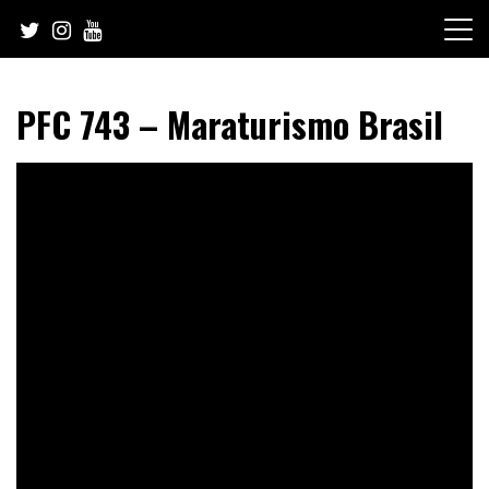
Skip
to
content
PFC 743 – Maraturismo Brasil