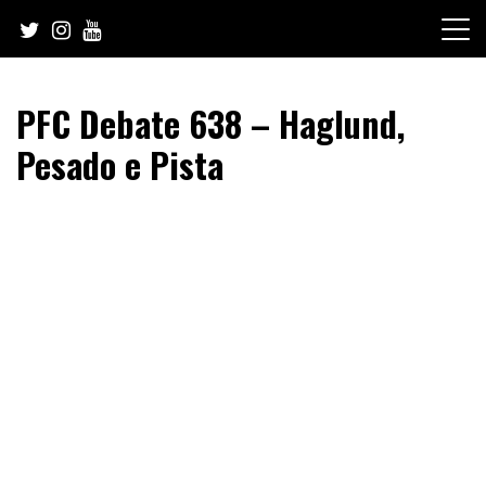
Skip
to
content
PFC Debate 638 – Haglund,
Pesado e Pista