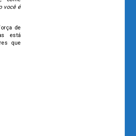
o você é
força de
as está
ores que