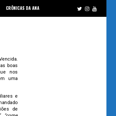
CRÔNICAS DA ANA
encida.
sas boas
que nos
 em uma
liares e
 mandado
iões de
”
,
“come