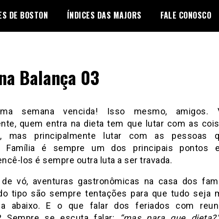
ES DE BOSTON
ÍNDICES DAS MAJORS
FALE CONOSCO
na Balança 03
uma semana vencida!
Isso mesmo, amigos. V
nte, quem entra na dieta tem que lutar com as coi
a, mas principalmente lutar com as pessoas 
m.
Família é sempre um dos principais pontos
ncê-los é sempre outra luta a ser travada.
de vó, aventuras gastronômicas na casa dos fami
do tipo são sempre tentações para que tudo seja
ua abaixo.
E o que falar dos feriados com reun
s?
Sempre se escuta falar:
“mas para que dieta?