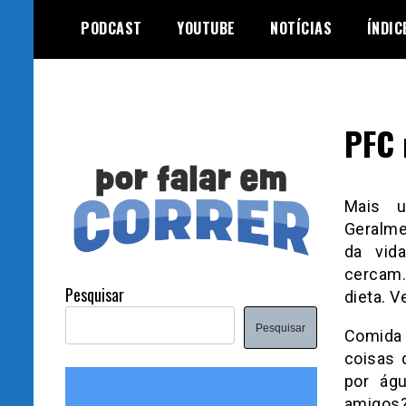
Skip
PODCAST
YOUTUBE
NOTÍCIAS
ÍNDIC
to
content
PFC 
Mais 
Geralme
da vid
cerca
Pesquisar
dieta.
Ve
Pesquisar
Comida 
coisas 
por ág
amigo