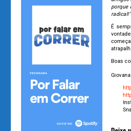
porque 
radical!”
É sempr
vontad
começ
atrapalh
Boas co
Giovana 
htt
htt
Ins
Sna
Deixe 