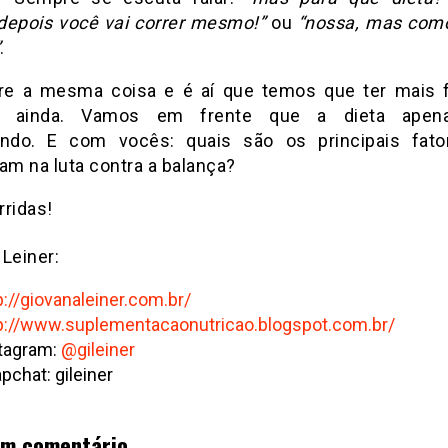
depois você vai correr mesmo!”
ou
“nossa, mas com
.
e a mesma coisa e é aí que temos que ter mais 
e ainda.
Vamos em frente que a dieta apen
ando.
E com vocês: quais são os principais fat
am na luta contra a balança?
rridas!
Leiner:
p://giovanaleiner.com.br/
p://www.suplementacaonutricao.blogspot.com.br/
tagram:
@gileiner
pchat: gileiner
um comentário