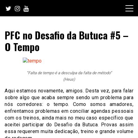
Skip
to
content
PFC no Desafio da Butuca #5 –
O Tempo
“Falta de tempo é a desculpa da falta de método”
(Heus)
Aqui estamos novamente, amigos. Desta vez, para falar
sobre algo que acaba sempre sendo um problema para
nós corredores: o tempo. Como somos amadores,
enfrentamos problemas em conciliar agendas pessoais
com os treinos, ainda mais no meu caso específico que
aceitei participar do Desafio da Butuca. Provas assim
essa requerem muita dedicação, treino e grande volume