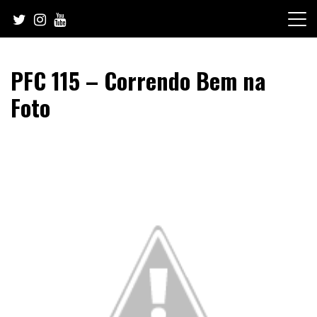
Skip
to
content
PFC 115 – Correndo Bem na
Foto