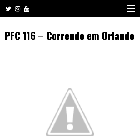
Skip
to
content
PFC 116 – Correndo em Orlando