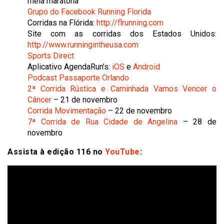
meia maratona
Grupo do Facebook Running Florida
Corridas na Flórida:
http://flrunning.com
Site com as corridas dos Estados Unidos:
http://www.runningintheusa.com
Sports Direct
Aplicativo AgendaRun’s:
iOS
e
Android
Podcast Passaporte Orlando
2ª Corrida Rústica e Caminhada Vamos Vencer o
Câncer
– 21 de novembro
Corrida Movimentação
– 22 de novembro
7ª Corrida de Rua Cidade de Angelina
– 28 de
novembro
Assista à edição 116 no
YouTube
: