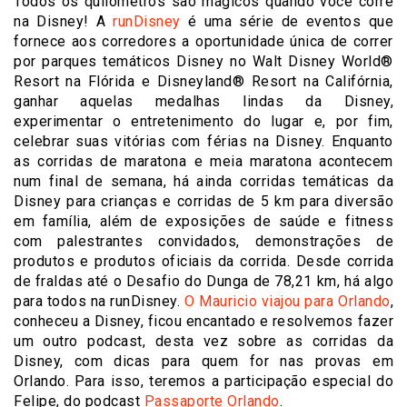
Todos os quilômetros são mágicos quando você corre
na Disney! A
runDisney
é uma série de eventos que
fornece aos corredores a oportunidade única de correr
por parques temáticos Disney no Walt Disney World®
Resort na Flórida e Disneyland® Resort na Califórnia,
ganhar aquelas medalhas lindas da Disney,
experimentar o entretenimento do lugar e, por fim,
celebrar suas vitórias com férias na Disney. Enquanto
as corridas de maratona e meia maratona acontecem
num final de semana, há ainda corridas temáticas da
Disney para crianças e corridas de 5 km para diversão
em família, além de exposições de saúde e fitness
com palestrantes convidados, demonstrações de
produtos e produtos oficiais da corrida. Desde corrida
de fraldas até o Desafio do Dunga de 78,21 km, há algo
para todos na runDisney.
O Mauricio viajou para Orlando
,
conheceu a Disney, ficou encantado e resolvemos fazer
um outro podcast, desta vez sobre as corridas da
Disney, com dicas para quem for nas provas em
Orlando. Para isso, teremos a participação especial do
Felipe, do podcast
Passaporte Orlando
.