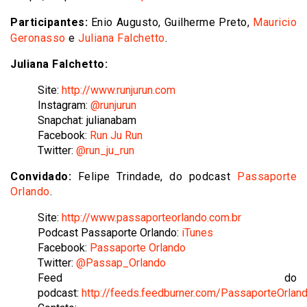
Participantes:
Enio Augusto, Guilherme Preto,
Mauricio
Geronasso
e
Juliana Falchetto
.
Juliana Falchetto:
Site:
http://www.runjurun.com
Instagram:
@runjurun
Snapchat: julianabam
Facebook:
Run Ju Run
Twitter:
@run_ju_run
Convidado:
Felipe Trindade, do podcast
Passaporte
Orlando
.
Site:
http://www.passaporteorlando.com.br
Podcast Passaporte Orlando:
iTunes
Facebook:
Passaporte Orlando
Twitter:
@Passap_Orlando
Feed do
podcast:
http://feeds.feedburner.com/PassaporteOrlan