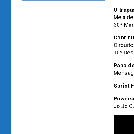
Ultrapa
Meia de 
30ª Mar
Continu
Circuito
10º Desa
Papo de
Mensage
Sprint F
Powerso
Jo Jo G