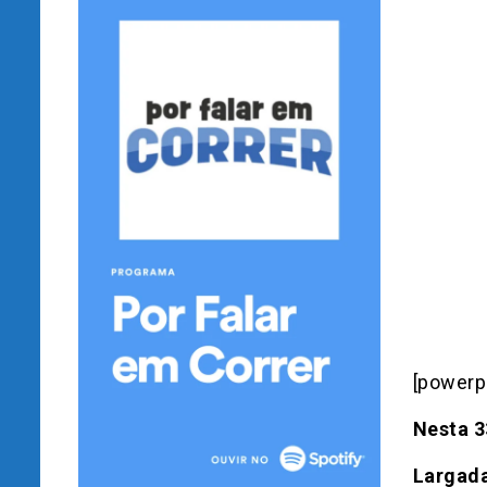
[powerp
Nesta 
Largada