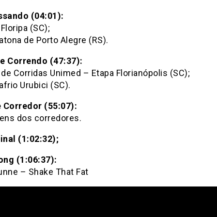
ssando (04:01):
Floripa (SC);
atona de Porto Alegre (RS).
e Correndo (47:37):
 de Corridas Unimed – Etapa Florianópolis (SC);
frio Urubici (SC).
 Corredor (55:07):
ns dos corredores.
inal (1:02:32);
ng (1:06:37):
unne – Shake That Fat