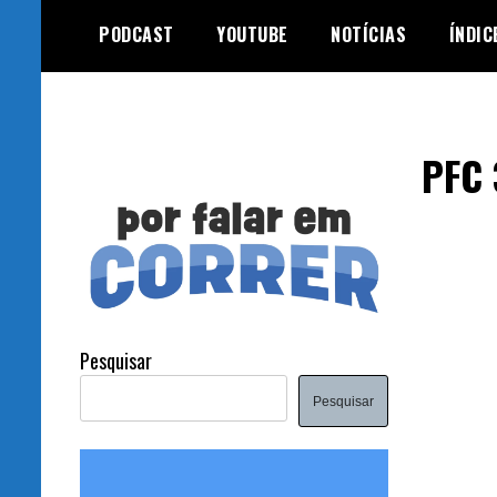
Skip
PODCAST
YOUTUBE
NOTÍCIAS
ÍNDIC
to
content
PFC 
Pesquisar
Pesquisar