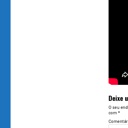
Deixe 
O seu end
com
*
Comentár