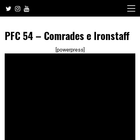
Skip
to
content
PFC 54 – Comrades e Ironstaff
[powerpress]