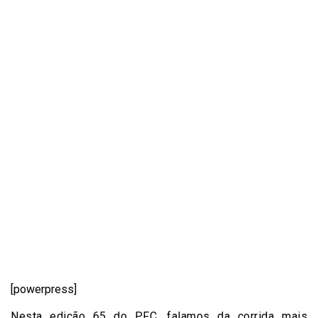
[powerpress]
Nesta edição 65 do PFC, falamos da corrida mais