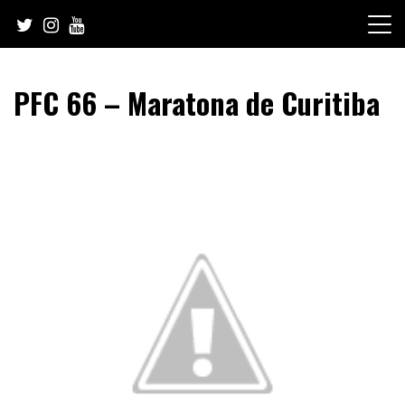
Skip
to
content
PFC 66 – Maratona de Curitiba