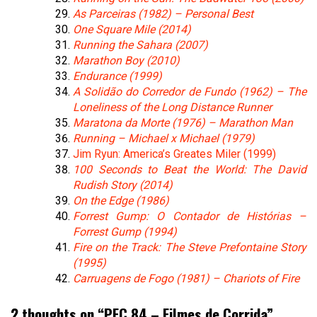
As Parceiras (1982) –
Personal Best
One Square Mile (2014)
Running the Sahara (2007)
Marathon Boy (2010)
Endurance (1999)
A Solidão do Corredor de Fundo (1962) –
The
Loneliness of the Long Distance Runner
Maratona da Morte (1976) –
Marathon Man
Running – Michael x Michael (1979)
Jim Ryun: America’s Greates Miler (1999)
100 Seconds to Beat the World: The David
Rudish Story (2014)
On the Edge (1986)
Forrest Gump: O Contador de Histórias –
Forrest Gump (1994)
Fire on the Track: The Steve Prefontaine Story
(1995)
Carruagens de Fogo (1981) –
Chariots of Fire
2 thoughts on “
PFC 84 – Filmes de Corrida
”