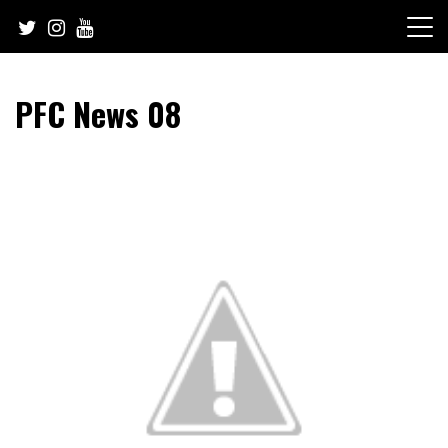
Skip
to
content
PFC News 08