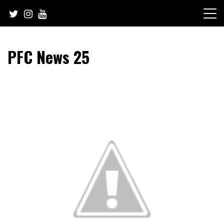
Skip
to
content
PFC News 25