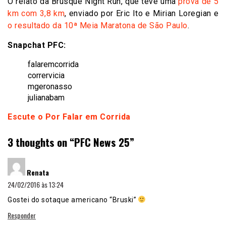
O relato da Brusque Night Run, que teve uma
prova de 5
km com 3,8 km
, enviado por Eric Ito e Mirian Loregian e
o resultado da 10ª Meia Maratona de São Paulo
.
Snapchat PFC:
falaremcorrida
corrervicia
mgeronasso
julianabam
Escute o Por Falar em Corrida
3 thoughts on “
PFC News 25
”
disse:
Renata
24/02/2016 às 13:24
Gostei do sotaque americano “Bruski”
Responder