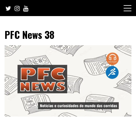
Skip
to
content
PFC News 38