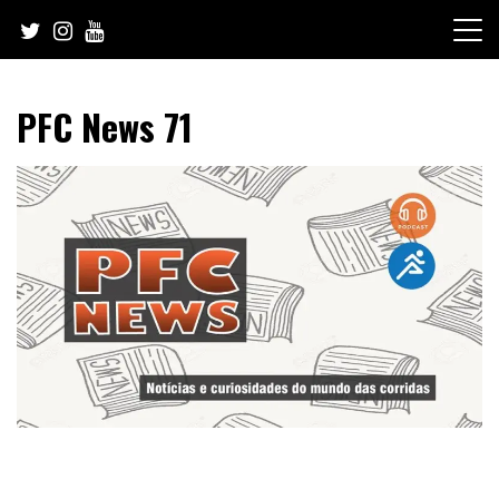
Skip
to
content
PFC News 71