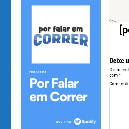
[p
Deixe 
O seu end
com
*
Comentár