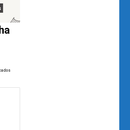
nha
cados