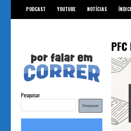
Skip
PODCAST
YOUTUBE
NOTÍCIAS
ÍNDIC
to
content
PFC 
Pesquisar
Pesquisar