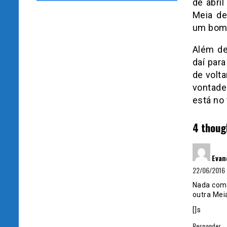
de abril
Meia de
um bom m
Além de
daí par
de volt
vontade
está no
4 thoug
Evan
22/06/2016 
Nada como
outra Mei
[]s
Responder