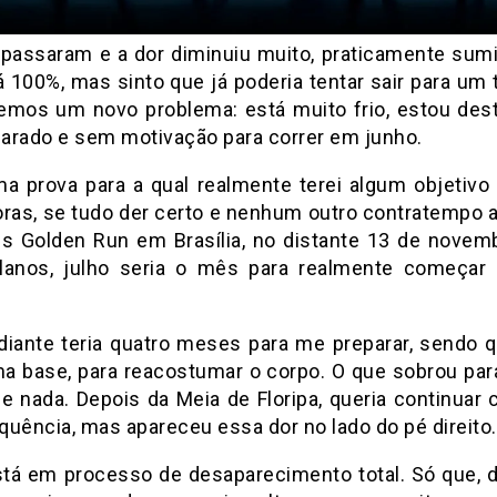
 passaram e a dor diminuiu muito, praticamente sumi
 100%, mas sinto que já poderia tentar sair para um 
temos um novo problema: está muito frio, estou dest
arado e sem motivação para correr em junho.
ma prova para a qual realmente terei algum objetivo
oras, se tudo der certo e nenhum outro contratempo a
cs Golden Run em Brasília, no distante 13 de novem
anos, julho seria o mês para realmente começar 
 diante teria quatro meses para me preparar, sendo q
ma base, para reacostumar o corpo. O que sobrou par
e nada. Depois da Meia de Floripa, queria continuar 
quência, mas apareceu essa dor no lado do pé direito.
está em processo de desaparecimento total. Só que, d