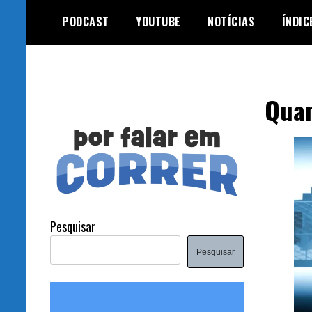
Skip
PODCAST
YOUTUBE
NOTÍCIAS
ÍNDIC
to
content
Quan
Pesquisar
Pesquisar