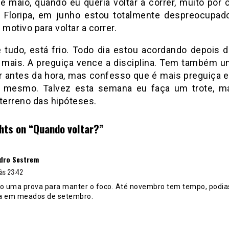
 e maio, quando eu queria voltar a correr, muito por
 Floripa, em junho estou totalmente despreocupa
otivo para voltar a correr.
 tudo, está frio. Todo dia estou acordando depois d
a mais. A preguiça vence a disciplina. Tem também u
ar antes da hora, mas confesso que é mais preguiça e 
 mesmo. Talvez esta semana eu faça um trote, m
 terreno das hipóteses.
hts on “
Quando voltar?
”
disse:
dro Sestrem
às 23:42
 uma prova para manter o foco. Até novembro tem tempo, podia
a em meados de setembro.