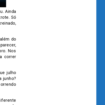
u. Ainda
trote. Só
reinado,
 além do
parecer,
bro. Nos
a correr
ue julho
a junho?
correndo
iferente