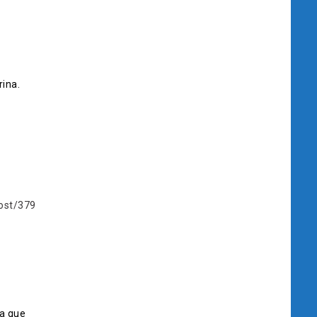
rina.
post/379
ha que