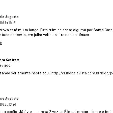
disse:
nio Augusto
16 às 10:15
prova está muito longe. Está ruim de achar alguma por Santa Cata
 tudo der certo, em julho volto aos treinos contínuos.
er
disse:
dro Sestrem
às 11:22
sando seriamente nesta aqui:
http://clubebelavista.com.br/blog/
disse:
nio Augusto
16 às 13:24
oa opção. Já fiz essa prova 2 vezes. É legal, embora longe e ten