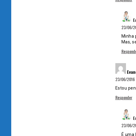
E
23/06/20
Minha 
Mas, se
Respond
Evan
23/06/2016 
Estou pen
Responder
E
23/06/20
É uma b