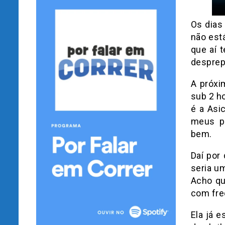
Os dias
não está
que aí 
desprep
A próxi
sub 2 h
é a Asi
meus pl
bem.
Daí por
seria u
Acho qu
com fre
Ela já 