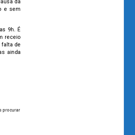
 causa da
do e sem
as 9h. É
m receio
falta de
as ainda
s procurar