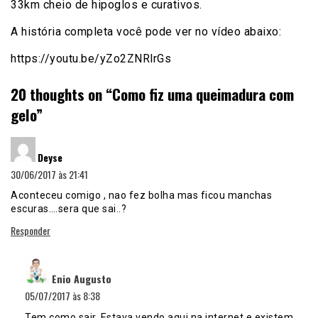
33km cheio de hipoglos e curativos.
A história completa você pode ver no vídeo abaixo:
https://youtu.be/yZo2ZNRlrGs
20 thoughts on “
Como fiz uma queimadura com
gelo
”
disse:
Deyse
30/06/2017 às 21:41
Aconteceu comigo , nao fez bolha mas ficou manchas
escuras….sera que sai..?
Responder
disse:
Enio Augusto
05/07/2017 às 8:38
Tem como sair. Estava vendo aqui na internet e existem