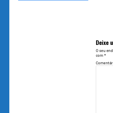
Deixe 
O seu end
com
*
Comentár