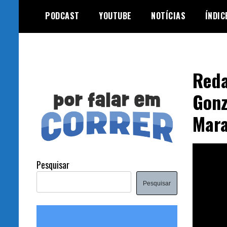
Skip
PODCAST
YOUTUBE
NOTÍCIAS
ÍNDIC
to
content
Reda
Gonz
Mara
Pesquisar
Pesquisar