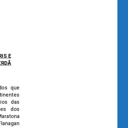
IS E
ERDÃ
ados que
tinentes
ios das
des dos
Maratona
Flanagan