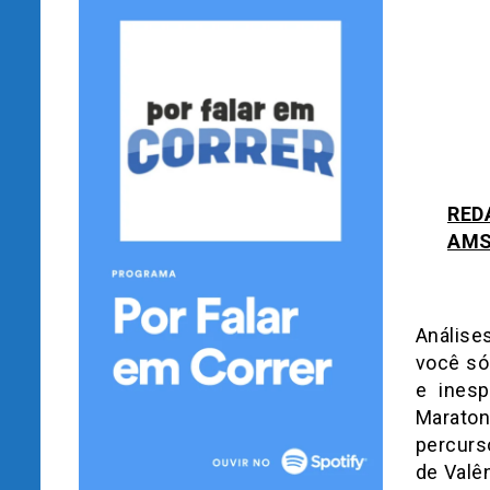
RED
AMS
Análise
você só
e ines
Marato
percurs
de Valê