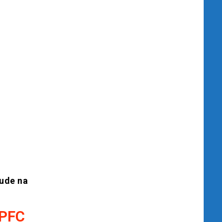
jude na
 PFC