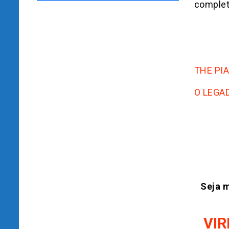
complet
THE PI
O LEGAD
Seja m
VIR