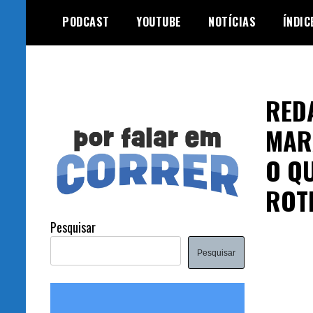
Skip
PODCAST
YOUTUBE
NOTÍCIAS
ÍNDIC
to
content
RED
MAR
O Q
ROT
Pesquisar
Pesquisar