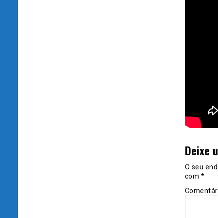
Deixe 
O seu end
com
*
Comentár