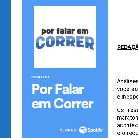
REDAÇÃ
Análise
você só
e inesp
Os res
marato
acontec
e o rec