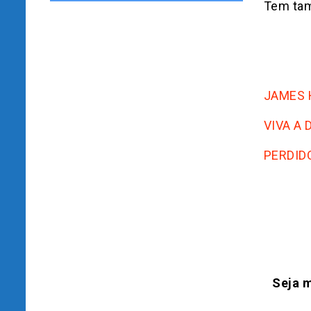
Tem ta
JAMES 
VIVA A 
PERDID
Seja m