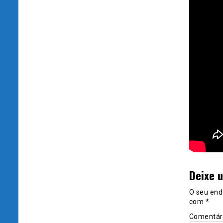
Deixe 
O seu end
com
*
Comentár