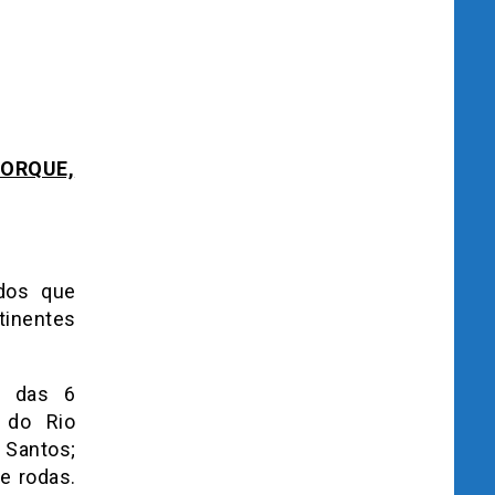
IORQUE,
ados que
tinentes
o das 6
 do Rio
 Santos;
e rodas.