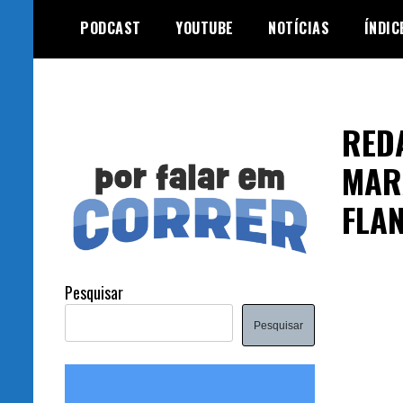
Skip
PODCAST
YOUTUBE
NOTÍCIAS
ÍNDIC
to
content
RED
MAR
FLA
Pesquisar
Pesquisar