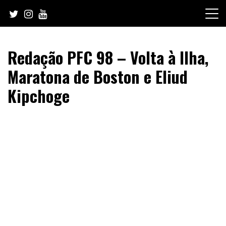
Skip
to
content
Redação PFC 98 – Volta à Ilha,
Maratona de Boston e Eliud
Kipchoge