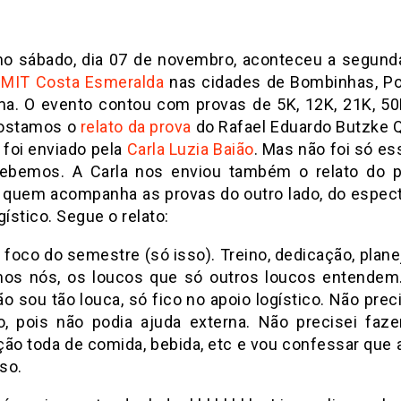
mo sábado, dia 07 de novembro, aconteceu a segund
MIT Costa Esmeralda
nas cidades de Bombinhas, Po
ma. O evento contou com provas de 5K, 12K, 21K, 50
Postamos o
relato da prova
do Rafael Eduardo Butzke Q
 foi enviado pela
Carla Luzia Baião
. Mas não foi só es
ebemos. A Carla nos enviou também o relato do 
e quem acompanha as provas do outro lado, do espect
gístico. Segue o relato:
a foco do semestre (só isso). Treino, dedicação, plan
mos nós, os loucos que só outros loucos entendem
ão sou tão louca, só fico no apoio logístico. Não preci
, pois não podia ajuda externa. Não precisei faze
ção toda de comida, bebida, etc e vou confessar que a
sso.