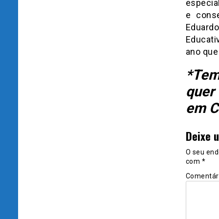
especia
e cons
Eduard
Educati
ano que
*Tem
quer 
em C
Deixe 
O seu end
com
*
Comentár