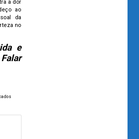
ra a dor
deço ao
soal da
rteza no
ida e
 Falar
cados