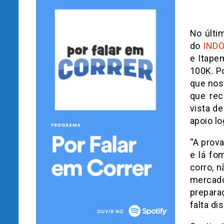
No últi
do
INDO
e Itape
100K. 
que nos
que rec
vista d
apoio lo
“A prov
e lá fo
corro, n
mercado
prepara
falta di