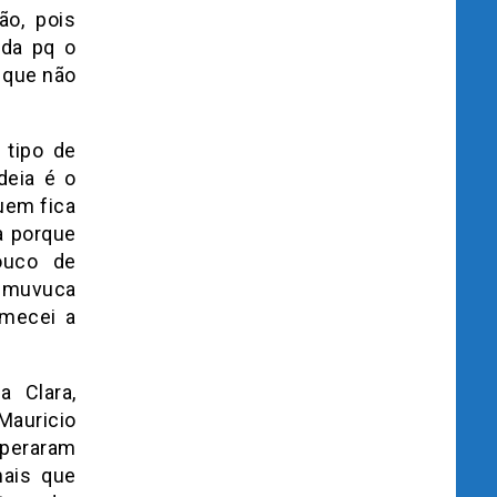
ão, pois
ada pq o
 que não
 tipo de
deia é o
uem fica
a porque
ouco de
a muvuca
mecei a
a Clara,
Mauricio
uperaram
mais que