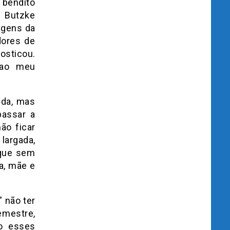
 bendito
 Butzke
agens da
dores de
osticou.
 ao meu
nda, mas
passar a
ão ficar
largada,
 que sem
ga, mãe e
 não ter
semestre,
o esses