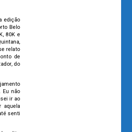
a edição
rto Belo
K, 80K e
uintana,
se relato
ponto de
ador, do
ejamento
. Eu não
sei ir ao
r aquela
té senti