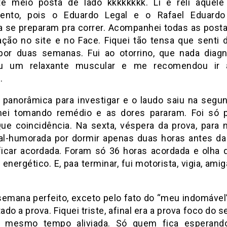
té meio posta de lado kkkkkkkk. Li e reli aquele
mento, pois o Eduardo Legal e o Rafael Eduardo
a se preparam pra correr. Acompanhei todas as post
ação no site e no Face. Fiquei tão tensa que senti 
por duas semanas. Fui ao otorrino, que nada diagn
ou um relaxante muscular e me recomendou ir
.
 panorâmica para investigar e o laudo saiu na segu
ei tomando remédio e as dores pararam. Foi só 
Que coincidência. Na sexta, véspera da prova, para n
al-humorada por dormir apenas duas horas antes da 
 ficar acordada. Foram só 36 horas acordada e olha
nergético. E, paa terminar, fui motorista, vigia, ami
semana perfeito, exceto pelo fato do “meu indomável”
do a prova. Fiquei triste, afinal era a prova foco do 
 mesmo tempo aliviada. Só quem fica esperand