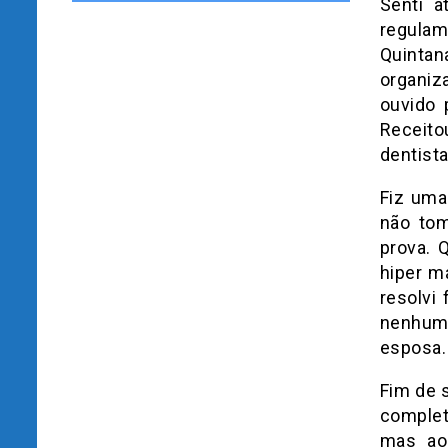
Senti a
regula
Quintan
organiz
ouvido 
Receit
dentista
Fiz uma
não tom
prova. 
hiper m
resolvi
nenhum e
esposa.
Fim de 
completa
mas ao