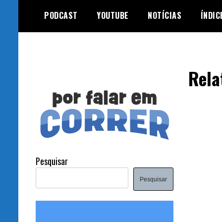
Skip
PODCAST
YOUTUBE
NOTÍCIAS
ÍNDIC
to
content
Rela
Pesquisar
Pesquisar