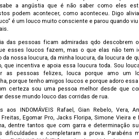
sabe a angústia que é não saber como eles est
stos podem acontecer, como aconteceu. Digo alivi
uco” é um louco muito consciente e parou quando viu
ais.
ia das pessoas ficam admiradas qdo descobrem o
ue esses loucos fazem, mas o que elas não tem i
 da nossa loucura, da minha loucura, da loucura de q
o, que incentiva e apoia essa loucura toda. Sou louc
r as pessoas felizes, louca porque amo um l
inha, porque tenho amigos loucos e porque adoro ess
Com certeza sou uma pessoa melhor desde que co
ar desse mundo louco das corridas de rua.
s aos INDOMÁVEIS Rafael, Gian Rebelo, Vera, An
 Freitas, Egomar Pro, Jacks Floripa, Simone Vieira e 
a, dentre tantos que com garra e determinação s
s dificuldades e completaram a prova. Parabéns 