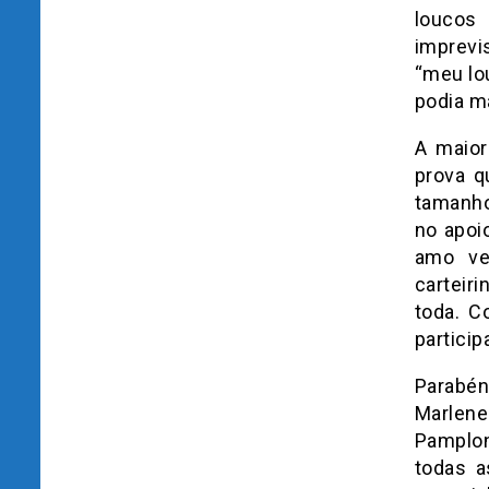
loucos 
imprevi
“meu lo
podia m
A maior
prova q
tamanho
no apoi
amo ve
carteir
toda. 
particip
Parabén
Marlene
Pamplon
todas a