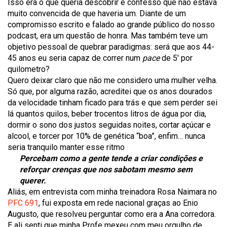
Isso era o que queria descobrir e confesso que não estava
muito convencida de que haveria um. Diante de um
compromisso escrito e falado ao grande público do nosso
podcast, era um questão de honra. Mas também teve um
objetivo pessoal de quebrar paradigmas: será que aos 44-
45 anos eu seria capaz de correr num
pace
de 5′ por
quilometro?
Quero deixar claro que não me considero uma mulher velha.
Só que, por alguma razão, acreditei que os anos dourados
da velocidade tinham ficado para trás e que sem perder sei
lá quantos quilos, beber trocentos litros de água por dia,
dormir o sono dos justos seguidas noites, cortar açúcar e
alcool, e torcer por 10% de genética “boa”, enfim… nunca
seria tranquilo manter esse ritmo
Percebam como a gente tende a criar condições e
reforçar crenças que nos sabotam mesmo sem
querer.
Aliás, em entrevista com minha treinadora Rosa Naimara no
PFC 691
, fui exposta em rede nacional graças ao Enio
Augusto, que resolveu perguntar como era a Ana corredora.
E ali senti que minha Profe mexeu com meu orgulho de