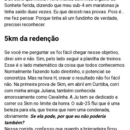
Sonhete ferida, dizendo que meu sub-4 em maratonas ja
tinha saído duas vezes. Eu que desisti nas provas. Pois é…
me fez pensar. Porque tinha ali um fundinho de verdade,
precisei reconhecer.
5km da redenção
Se você me perguntar se foi fácil chegar nesse objetivo,
direi sim e não. Sim, pelo lado seguir a planilha de treinos.
Esse é o lado matemático da coisa que todos conhecemos.
Normalmente fazendo tudo direitinho, o potencial se
concretiza. Mas na hora H, cravar o resultado não foi fácil
não. Na primeira prova de 5km, em abril em Curitiba, corri
com minha amiga Juliana, também conhecida
amorosamente como Cavalinha. A Ju tem se dedicado a
correr os 5km no limite da honra. O sub-25 flui que é uma
beleza para ela, que treina que nem uma condenada,
obviamente.
Se ela pode, por que eu não poderia
também?
Nessa corrida, confesso que quando a brincadeira ficou