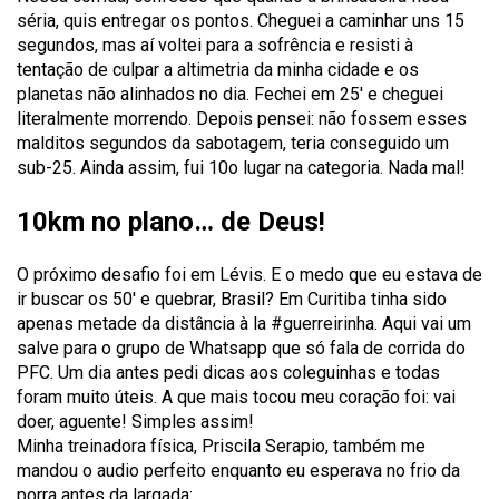
séria, quis entregar os pontos. Cheguei a caminhar uns 15
segundos, mas aí voltei para a sofrência e resisti à
tentação de culpar a altimetria da minha cidade e os
planetas não alinhados no dia. Fechei em 25′ e cheguei
literalmente morrendo. Depois pensei: não fossem esses
malditos segundos da sabotagem, teria conseguido um
sub-25. Ainda assim, fui 10o lugar na categoria. Nada mal!
10km no plano… de Deus!
O próximo desafio foi em Lévis. E o medo que eu estava de
ir buscar os 50′ e quebrar, Brasil? Em Curitiba tinha sido
apenas metade da distância à la #guerreirinha. Aqui vai um
salve para o grupo de Whatsapp que só fala de corrida do
PFC. Um dia antes pedi dicas aos coleguinhas e todas
foram muito úteis. A que mais tocou meu coração foi: vai
doer, aguente! Simples assim!
Minha treinadora física, Priscila Serapio, também me
mandou o audio perfeito enquanto eu esperava no frio da
porra antes da largada: