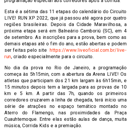
programação especial aos corredores após a corrida.
Esta é a sétima das 11 etapas do calendário do Circuito
LIVE! RUN XP 2022, que já passou até agora por quatro
regiões brasileiras. Depois da Cidade Maravilhosa, a
próxima etapa será em Balneário Camboriú (SC), em 4
de setembro. As inscrições para a prova, bem como as
demais etapas até o fim do ano, estão abertas e podem
ser feitas pelo site
https://www.liveoficial.com.
br/live-
run
, criado especialmente para o circuito.
No dia da prova no Rio de Janeiro, a programação
começa às 5h15min, com a abertura da Arena LIVE! Os
atletas que participam dos 21 km largam às 6h15min, e
15 minutos depois tem a largada para as provas de 10
km e 5 km. A partir das 7h, quando os primeiros
corredores cruzarem a linha de chegada, terá início uma
série de atrações no espaço temático montado no
Aterro do Flamengo, nas proximidades da Praça
Cuauhtemoque. Entre elas estão aulas de dança, muita
música, Corrida Kids e a premiação.