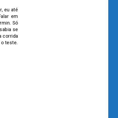
r, eu até
Falar em
rmin. Só
sabia se
 corrida
 o teste.