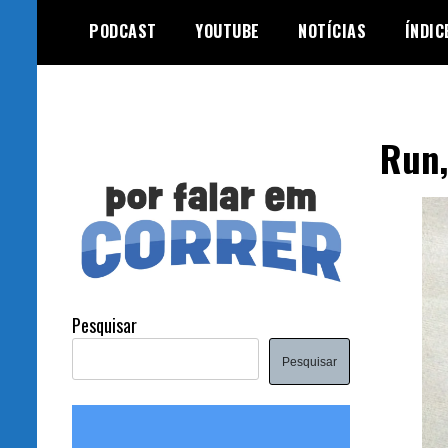
Skip
PODCAST
YOUTUBE
NOTÍCIAS
ÍNDIC
to
content
Run,
Pesquisar
Pesquisar