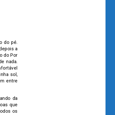
o do pé.
 depois a
vo do Por
de nada.
fortável
nha sol,
am entre
pando da
soas que
todos os