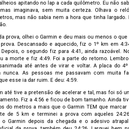
alheios apitando no lap a cada quilômetro. Eu não sa
 mas imaginava, sem muita certeza. Olhava o rel
tros, mas não sabia nem a hora que tinha largado. 
ão.
da prova, olhei o Garmin e deu mais ou menos o que 
 prova. Descansado e aquecido, fiz o 1º km em 4:
. Depois, o segundo fiz para 4:41, ainda razoável. N
 a morte e fiz 4:49. Foi a parte do retorno. Lembro
animada até antes de virar e voltar. A placa do 4
a nunca. As pessoas me passavam com muita faci
que esse ia dar ruim. E deu: 4:59.
 até tive a pretensão de acelerar e tal, mas foi só u
amento. Fiz a 4:56 e ficou de bom tamanho. Ainda ti
s do metros a mais que o Garmin TEM que marcar 
te de 5 km e terminei a prova com aqueles 24:26
r o Garmin depois da chegada e o adesivo atrapa
ficial da prova, também deu 24:26. Larguei bem na