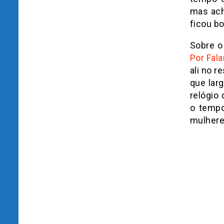
mas ach
ficou b
Sobre o
Por Fala
ali no 
que lar
relógio
o tempo
mulhere