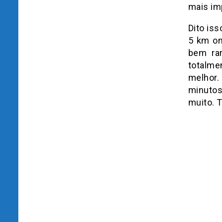
mais im
Dito is
5 km on
bem rar
totalme
melhor.
minutos
muito. 