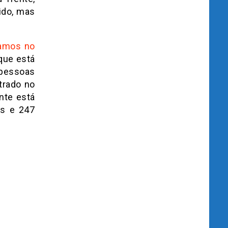
ido, mas
camos no
que está
 pessoas
trado no
nte está
ns e 247