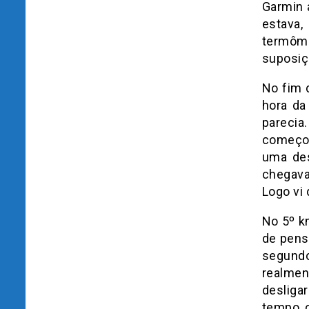
Garmin 
estava,
termôme
suposiç
No fim 
hora da
parecia
começou
uma des
chegav
Logo vi 
No 5º km
de pens
segundo
realmen
desliga
tempo o