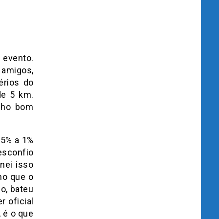
o evento.
 amigos,
érios do
de 5 km.
enho bom
,5% a 1%
esconfio
nei isso
mo que o
o, bateu
r oficial
 é o que