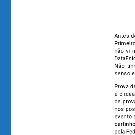
Antes de
Primeir
não vi 
DataEni
Não tin
senso e 
Prova d
é o ide
de prov
nos pos
evento 
certinho
pela Fe