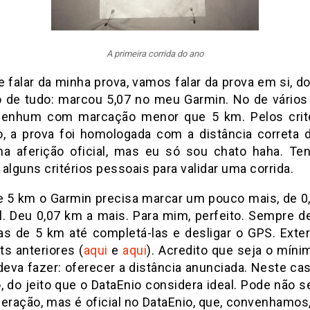
A primeira corrida do ano
 falar da minha prova, vamos falar da prova em si, d
o de tudo: marcou 5,07 no meu Garmin. No de vários
nenhum com marcação menor que 5 km. Pelos crit
o, a prova foi homologada com a distância correta 
ha aferição oficial, mas eu só sou chato haha. T
alguns critérios pessoais para validar uma corrida.
e 5 km o Garmin precisa marcar um pouco mais, de 0
al. Deu 0,07 km a mais. Para mim, perfeito. Sempre d
as de 5 km até completá-las e desligar o GPS. Exter
ts anteriores (
aqui
e
aqui
). Acredito que seja o míni
deva fazer: oferecer a distância anunciada. Neste cas
, do jeito que o DataEnio considera ideal. Pode não se
deração, mas é oficial no DataEnio, que, convenhamos,