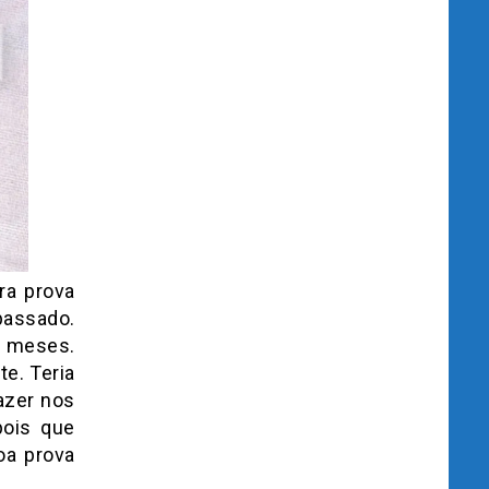
ra prova
passado.
4 meses.
e. Teria
azer nos
pois que
oa prova