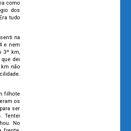
bia como
ógio dos
Era tudo
senti na
34 e nem
o 3º km,
 que dei
º km não
lidade.
m filhote
veram os
para ser
. Tentei
lhou. No
 frente,