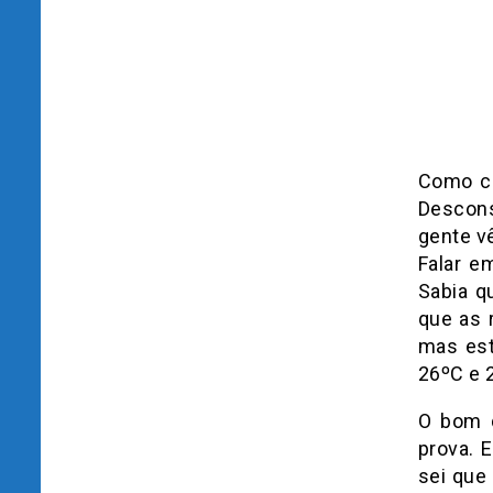
Como co
Desconsi
gente vê
Falar e
Sabia q
que as 
mas est
26ºC e 
O bom d
prova. 
sei que