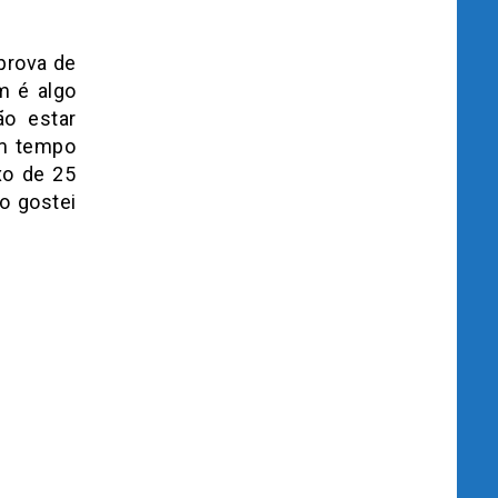
prova de
m é algo
ão estar
um tempo
xo de 25
o gostei