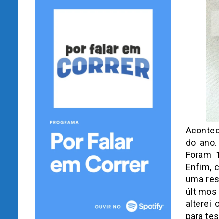
Acontec
do ano.
Foram 1
Enfim, 
uma res
últimos
alterei
para tes