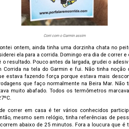
Corri com o Garmin assim
ntei ontem, ainda tinha uma dorzinha chata no peit
derei ela para a corrida. Domingo era dia de correr e
 o resultado. Pouco antes da largada, grudei o adesi
m Corrida na tela do Garmin e fui. Não tinha noção 
ue estava fazendo força porque estava mais descon
rodagens que faço normalmente na Beira Mar. Não ti
ava muito abafado. Todos os termômetros marcav
27ºC.
e correr em casa é ter vários conhecidos partici
Então, mesmo sem relógio, tinha referências de pes
 correm abaixo de 25 minutos. Fora a loucura que é 