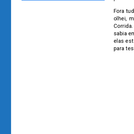
Fora tud
olhei, 
Corrida
sabia e
elas es
para tes