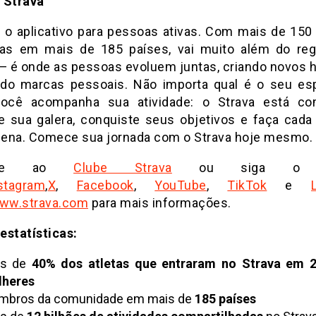
 Strava
é o aplicativo para pessoas ativas. Com mais de 150
tas em mais de 185 países, vai muito além do reg
 — é onde as pessoas evoluem juntas, criando novos h
do marcas pessoais. Não importa qual é o seu es
ocê acompanha sua atividade: o Strava está co
e sua galera, conquiste seus objetivos e faça cada
 pena. Comece sua jornada com o Strava hoje mesmo.
e-se ao
Clube Strava
ou siga o S
stagram
,
X
,
Facebook
,
YouTube
,
TikTok
e
ww.strava.com
para mais informações.
estatísticas:
is de
40% dos atletas que entraram no Strava em 
lheres
bros da comunidade em mais de
185 países