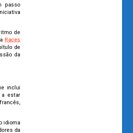
m passo
iciativa
ritmo de
da
Races
ítulo de
issão da
e inclui
 a estar
francês,
o idioma
dores da