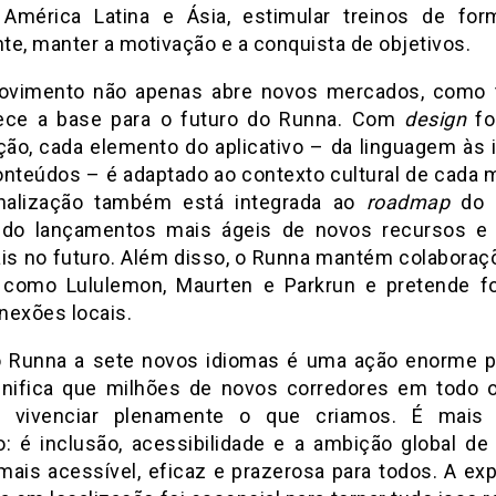
 América Latina e Ásia, estimular treinos de fo
nte, manter a motivação e a conquista de objetivos.
ovimento não apenas abre novos mercados, como
ece a base para o futuro do Runna. Com
design
f
ação, cada elemento do aplicativo – da linguagem às
onteúdos – é adaptado ao contexto cultural de cada 
nalização também está integrada ao
roadmap
do 
ndo lançamentos mais ágeis de novos recursos e
ais no futuro. Além disso, o Runna mantém colabora
como Lululemon, Maurten e Parkrun e pretende fo
nexões locais.
o Runna a sete novos idiomas é uma ação enorme p
gnifica que milhões de novos corredores em todo
o vivenciar plenamente o que criamos. É mais
o: é inclusão, acessibilidade e a ambição global de 
 mais acessível, eficaz e prazerosa para todos. A exp