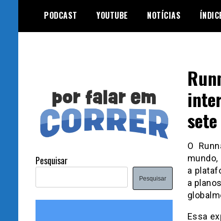
Skip
PODCAST
YOUTUBE
NOTÍCIAS
ÍNDIC
to
content
Runn
inte
sete
O Runna
mundo, a
Pesquisar
a plata
Pesquisar
a plano
globalm
Essa ex