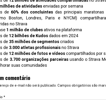
s de
12 bilhões de atividades compartilhadas
no Strav
milhões de atividades
enviadas por semana
is de
60% dos concluintes
das principais maratonas
omo Boston, Londres, Paris e NYCM) compartilha
ridas no Strava
ase
1 milhão de clubes
ativos na plataforma
s de
12 bilhões de Kudos
dados em 2024
s de
35 milhões de segmentos
criados
s de
3.000 atletas profissionais
no Strava
s de
12 milhões de fotos e vídeos
compartilhados por 
is de
3.700 organizações parceiras
usando o Strava Me
horar suas comunidades
um comentário
ereço de e-mail não será publicado.
Campos obrigatórios são mar
io
*