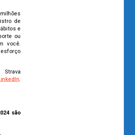
 milhões
istro de
ábitos e
porte ou
m você.
 esforço
trava
LinkedIn
.
2024 são