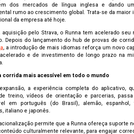
lém dos mercados de língua inglesa e dando u
ntal rumo ao crescimento global. Trata-se da maior in
ional da empresa até hoje.
 aquisição pelo Strava, o Runna tem acelerado seu 
o. Depois do lançamento do hub de provas de corri
na
, a introdução de mais idiomas reforça um novo cap
acelerado e de investimento de longo prazo na m
a.
a corrida mais acessível em todo o mundo
xpansão, a experiência completa do aplicativo, qu
de treino, vídeos de orientação e parcerias, passa
vel em português (do Brasil), alemão, espanhol, 
, italiano e japonês.
nacionalização permite que a Runna ofereça suporte n
 conteúdo culturalmente relevante, para engajar corre