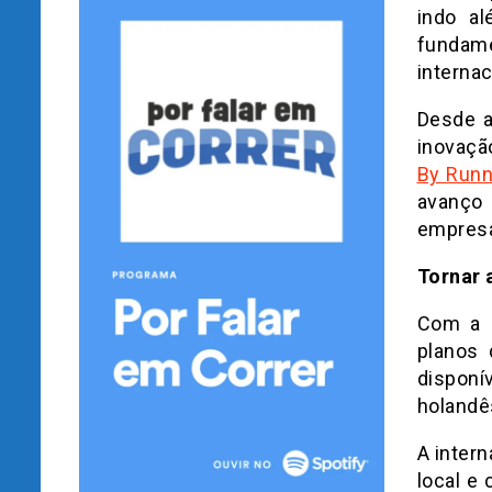
indo a
fundame
internac
Desde a
inovaçã
By Run
avanço 
empres
Tornar 
Com a e
planos 
disponí
holandês
A inter
local e