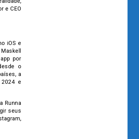
ealidade,
or e CEO
no iOS e
 Maskell
 app por
 desde o
aíses, a
 2024 e
 a Runna
gir seus
tagram,