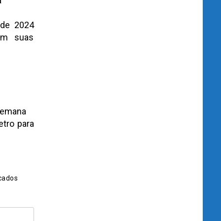
a
 de 2024
ram suas
semana
tro para
cados