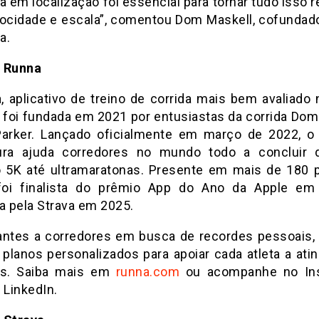
a em localização foi essencial para tornar tudo isso r
ocidade e escala”, comentou Dom Maskell, cofundad
a.
 Runna
, aplicativo de treino de corrida mais bem avaliado 
, foi fundada em 2021 por entusiastas da corrida Dom
arker. Lançado oficialmente em março de 2022, o
ura ajuda corredores no mundo todo a concluir
o 5K até ultramaratonas. Presente em mais de 180 p
foi finalista do prêmio App do Ano da Apple em
a pela Strava em 2025.
iantes a corredores em busca de recordes pessoais,
 planos personalizados para apoiar cada atleta a atin
os. Saiba mais em
runna.com
ou acompanhe no Ins
 LinkedIn.