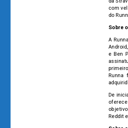
da Strav
com vel
do Runn
Sobre o
A Runna
Android
e Ben P
assinat
primeir
Runna 
adquirid
De inic
oferece
objetiv
Reddit e