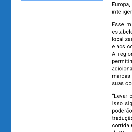
Europa,
intelige
Esse m
estabel
localiz
e aos c
A regio
permiti
adicion
marcas 
suas co
“Levar 
Isso si
poderã
traduçã
corrida