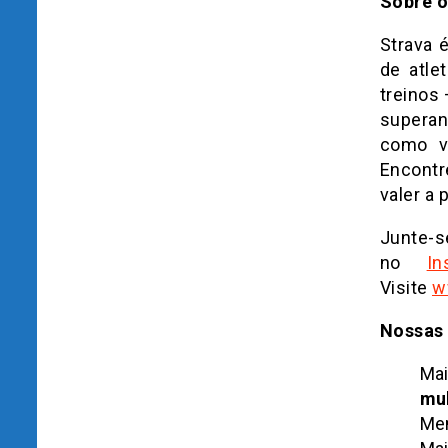
Sobre o
Strava 
de atle
treinos
superan
como v
Encontr
valer a
Junt
no
In
Visite
w
Nossas 
Ma
mu
Mem