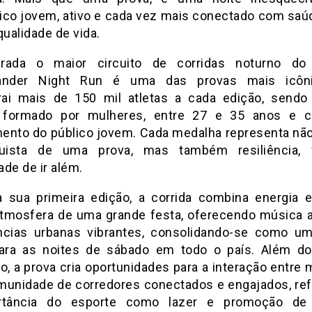
ico jovem, ativo e cada vez mais conectado com saú
qualidade de vida.
erada o maior circuito de corridas noturno do
ander Night Run é uma das provas mais icôn
trai mais de 150 mil atletas a cada edição, send
o formado por mulheres, entre 27 e 35 anos e c
ento do público jovem. Cada medalha representa nã
uista de uma prova, mas também resiliência, 
de de ir além.
 sua primeira edição, a corrida combina energia e
tmosfera de uma grande festa, oferecendo música a
ncias urbanas vibrantes, consolidando-se como u
ara as noites de sábado em todo o país. Além do
o, a prova cria oportunidades para a interação entre
unidade de corredores conectados e engajados, re
rtância do esporte como lazer e promoção de 