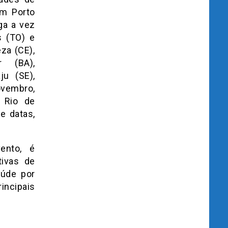
em Porto
ga a vez
s (TO) e
za (CE),
r (BA),
ju (SE),
ovembro,
e Rio de
e datas,
ento, é
tivas de
aúde por
incipais