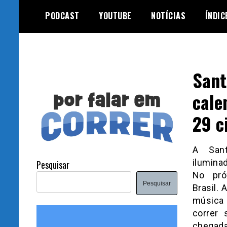
Skip
PODCAST
YOUTUBE
NOTÍCIAS
ÍNDIC
to
content
Sant
cale
29 c
A Sant
ilumin
Pesquisar
No pró
Pesquisar
Brasil.
música
correr 
chegad