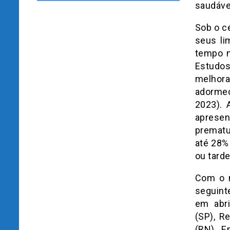
saudáve
Sob o c
seus li
tempo n
Estudos
melhor
adormec
2023). 
aprese
prematu
até 28%
ou tarde
Com o m
seguint
em abr
(SP), R
(RN). E