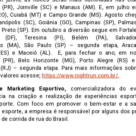
 (PR), Joinville (SC) e Manaus (AM). E, em julho 
RO), Cuiabá (MT) e Campo Grande (MS). Agosto che
ianópolis (SC), Goiânia (GO), Campinas (SP), Palma
o Preto (SP). Em outubro a diversão segue em Fortale
ia (DF), Teresina (PI), Belém (PA), Salvado
ís (MA), São Paulo (SP)
– segunda etapa, Araca
 (ES) e Maceió (AL). E, para fechar o ano, em n
a (PR), Belo Horizonte (MG), Porto Alegre (RS) 
 (RJ) – segunda etapa. Para mais informações sobr
e valores acesse;
https://www.nightrun.com.br/.
 Marketing Esportivo,
comercializadora do ev
cia na criação e realização de experiências espor
porte. Com foco em promover o bem-estar e a s
 esporte, a empresa é responsável por alguns dos pr
de corrida de rua do Brasil.
o