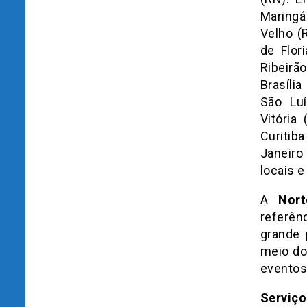
Maringá
Velho (
de Flor
Ribeirã
Brasíl
São Lu
Vitória
Curitib
Janeiro
locais 
A
Norte
referên
grande 
meio do
eventos 
Serviç