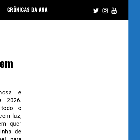
CRÔNICAS DA ANA
 em
amosa e
e 2026.
 todo o
com luz,
em quer
linha de
el para