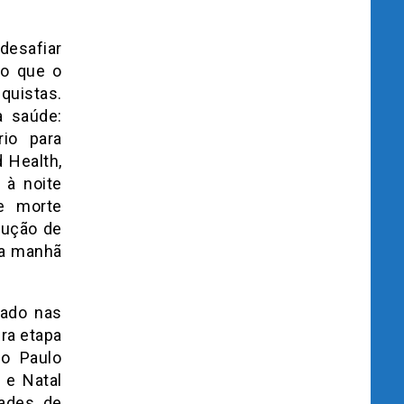
desafiar
do que o
quistas.
a saúde:
io para
 Health,
 à noite
e morte
dução de
la manhã
zado nas
ra etapa
o Paulo
 e Natal
dades de