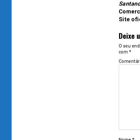
Santand
Comerci
Site ofi
Deixe 
O seu end
com
*
Comentár
Nome
*