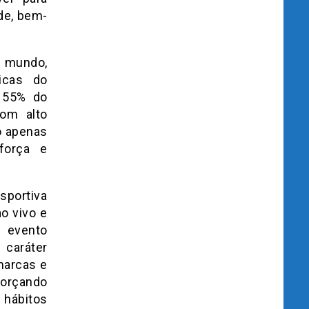
de, bem-
 mundo,
icas do
o 55% do
om alto
o apenas
força e
sportiva
o vivo e
m evento
 caráter
 marcas e
forçando
hábitos