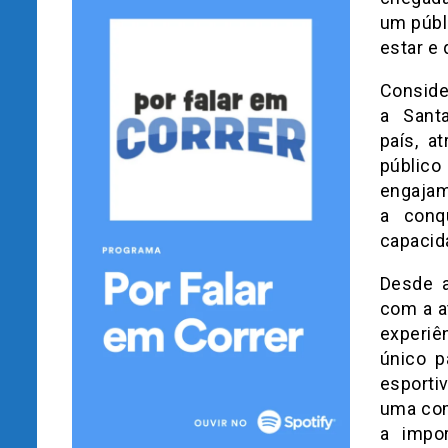
um públ
estar e 
Consid
a Sant
país, a
públic
engajam
a conq
capacida
Desde a
com a a
experiê
único p
esportiv
uma com
a impo