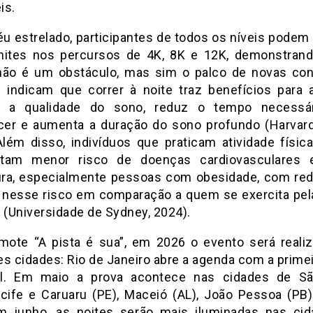
is.
éu estrelado, participantes de todos os níveis podem 
mites nos percursos de 4K, 8K e 12K, demonstran
ão é um obstáculo, mas sim o palco de novas con
 indicam que correr à noite traz benefícios para 
a a qualidade do sono, reduz o tempo necessár
er e aumenta a duração do sono profundo (Harvard
Além disso, indivíduos que praticam atividade física
ntam menor risco de doenças cardiovasculares 
ra, especialmente pessoas com obesidade, com re
 nesse risco em comparação a quem se exercita pe
 (Universidade de Sydney, 2024).
ote “A pista é sua”, em 2026 o evento será reali
es cidades: Rio de Janeiro abre a agenda com a primei
il. Em maio a prova acontece nas cidades de Sã
ecife e Caruaru (PE), Maceió (AL), João Pessoa (PB)
m junho, as noites serão mais iluminadas nas ci