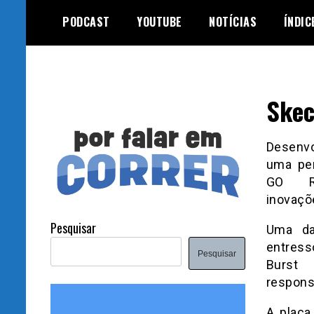
Skip
PODCAST
YOUTUBE
NOTÍCIAS
ÍNDIC
to
content
Skec
Desenv
uma per
GO R
inovaçõe
Pesquisar
Uma da
entress
Pesquisar
Burst
responsi
A placa