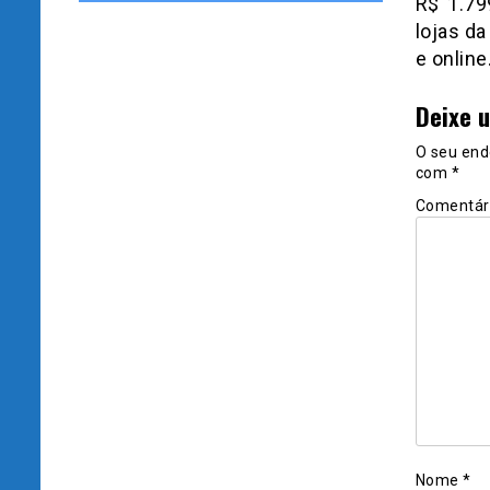
R$ 1.79
lojas d
e online
Deixe 
O seu end
com
*
Comentár
Nome
*