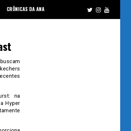
CRÔNICAS DA ANA
ast
 buscam
Skechers
entes
rst: na
 a Hyper
amente
porciona