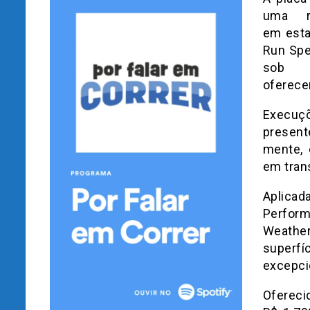
uma re
em estab
Run Spee
sob
oferecen
Execuçõ
present
mente, 
em tran
Aplica
Perform
Weathe
superf
excepci
Ofereci