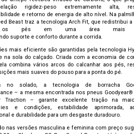
lação rigidez-peso extremamente alta, res
ilidade e retorno de energia de alto nível. Na palmi
d Beast traz a tecnologia Arch Fit, que redistribui 
 os pés em uma área mais am
do suporte e conforto durante a corrida.
es mais eficiente são garantidas pela tecnologia Hy
e na sola do calçado. Criada com a economia de co
ela combina vários arcos do calcanhar aos pés, re
sições mais suaves do pouso para a ponta do pé.
da no solado, a tecnologia de borracha Go
ance – a mesma encontrada nos pneus Goodyear® 
r Traction – garante excelente tração na maio
ícies e condições, estabilidade aprimorada, ad
onal e durabilidade para um desgaste duradouro.
do nas versões masculina e feminina com preço sug