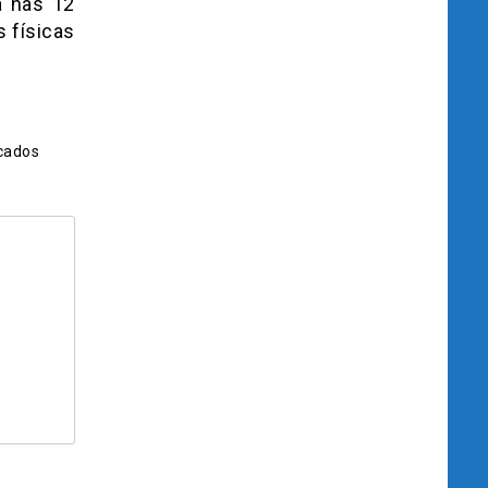
a nas 12
 físicas
cados