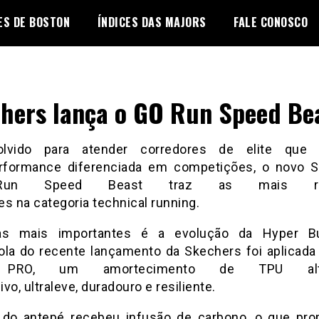
ES DE BOSTON
ÍNDICES DAS MAJORS
FALE CONOSCO
hers lança o GO Run Speed Be
olvido para atender corredores de elite que
formance diferenciada em competições, o novo 
un Speed Beast traz as mais rec
s na categoria technical running.
s mais importantes é a evolução da Hyper Bu
ola do recente lançamento da Skechers foi aplicada
 PRO, um amortecimento de TPU alt
vo, ultraleve, duradouro e resiliente.
 do antepé recebeu infusão de carbono, o que pro