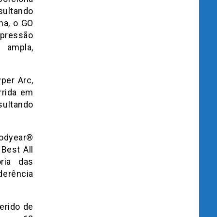
ultando
lha, o GO
a pressão
pla,
per Arc,
rrida em
sultando
odyear®
Best All
ria das
erência
erido de