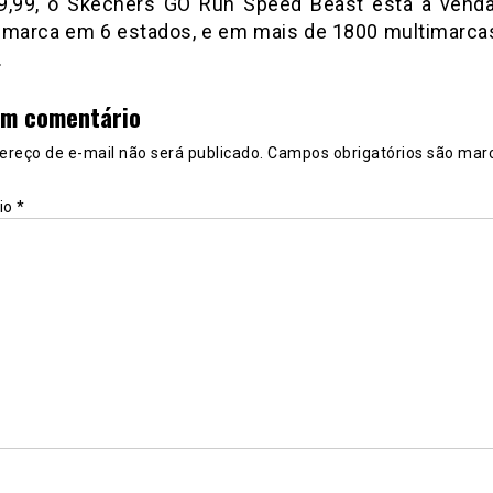
9,99, o Skechers GO Run Speed Beast está à vend
a marca em 6 estados, e em mais de 1800 multimarcas
.
um comentário
ereço de e-mail não será publicado.
Campos obrigatórios são mar
io
*