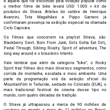
e aquele que for escolhido pela votação popular como
o melhor filme de bike levará USD 1.000 + kit de
produtos do Strava. Atletas do calibre de Henrique
Avancini, Tota Magalhães e Pippo Garnero já
confirmaram presença na exibição especial na chamada
Ciclo Capivara.
Os filmes que concorrem na playlist Strava, são:
Blackberry Swirl, Born From Junk, Girls Gotta Eat Dirt,,
Pedal Through, Sibling Rivalry, Spirit of adventure, The
long way around e o brasileiro Intento.
Vale lembrar que além da categoria “bike”, o Rocky
Spirit traz filmes dos mais diversos segmentos, como
corrida de montanha, escalada e meio ambiente. Uma
parte da programação virá da seleção oficial do
Mountainfilm in Telluride, sediado no Colorado (EUA), o
mais tradicional festival de cinema desse tipo no
mundo, com quatro décadas de tradição.
O Strava já ultrapassou a marca de 90 milhões de
usuários no mundo e mais de 11 milhões no Brasil,