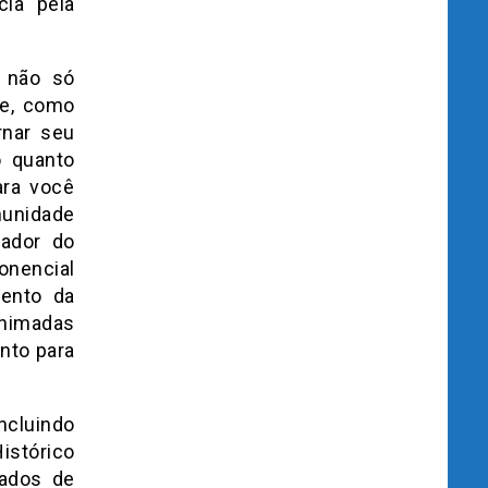
cia pela
ê não só
de, como
rnar seu
o quanto
ara você
munidade
dador do
onencial
mento da
animadas
nto para
ncluindo
istórico
dados de