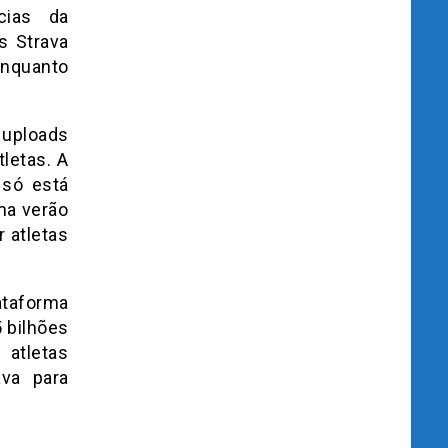
cias da
s Strava
enquanto
 uploads
letas. A
 só está
ma verão
 atletas
ataforma
5 bilhões
 atletas
ava para