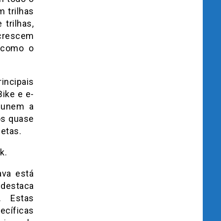
 trilhas
trilhas,
 crescem
, como o
incipais
Bike e e-
e unem a
 os quase
letas.
k.
ava está
 destaca
. Estas
ecíficas