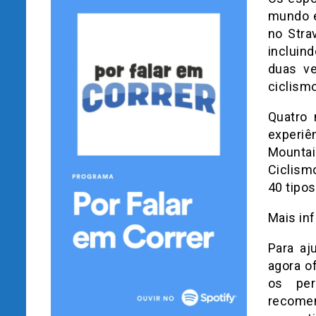
mundo e
no Stra
incluin
duas ve
ciclismo
Quatro 
experiên
Mountai
Ciclismo
40 tipos
Mais in
Para aj
agora o
os per
recomen