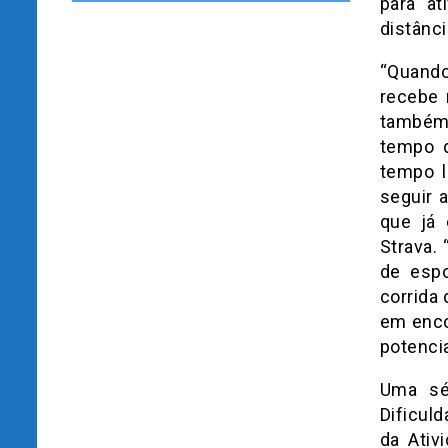
para at
distânci
“Quando
recebe 
também 
tempo d
tempo l
seguir 
que já 
Strava.
de espo
corrida
em enco
potencia
Uma sér
Dificul
da Ativ