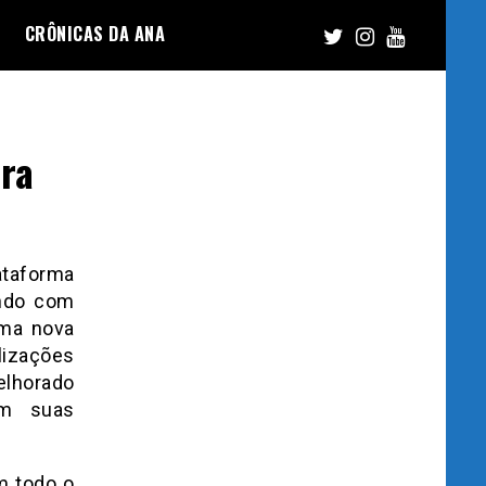
CRÔNICAS DA ANA
ara
ataforma
undo com
uma nova
lizações
elhorado
em suas
m todo o