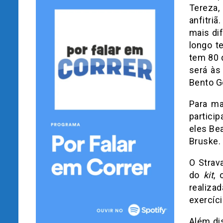
Tereza,
anfitri
mais di
longo t
tem 80 
será às
Bento G
Para ma
partici
eles Bea
Bruske.
O Strav
do
kit
, 
realiza
exercíci
Além dis