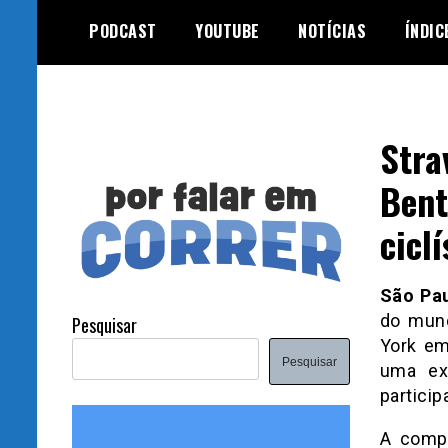
Skip
PODCAST
YOUTUBE
NOTÍCIAS
ÍNDIC
to
content
Stra
Bent
cicl
São Pa
do mund
Pesquisar
York em
Pesquisar
uma exp
particip
A compe