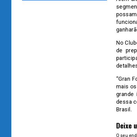
segment
possam
funcion
ganhar
No Club
de prep
partici
detalhe
“Gran F
mais os 
grande 
dessa c
Brasil.
Deixe 
O seu end