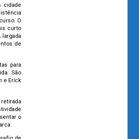
a cidade
istência
curso. O
is curto
 largada
entos de
tas para
ida. São
n e Erick
retirada
tividade
sentar o
arca.
esafio de