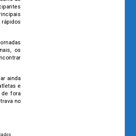
cipantes
ncipais
 rápidos
jornadas
nais, os
ncontrar
ar ainda
atletas e
 de fora
trava no
cados