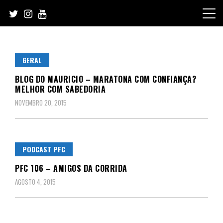
Skip
to
content
GERAL
BLOG DO MAURICIO – MARATONA COM CONFIANÇA?
MELHOR COM SABEDORIA
NOVEMBRO 20, 2015
PODCAST PFC
PFC 106 – AMIGOS DA CORRIDA
AGOSTO 4, 2015