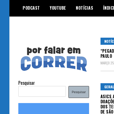
Skip
PODCAST
YOUTUBE
NOTÍCIAS
ÍNDIC
to
content
NOTÍC
“PEGAD
PAULO
MARÇO 25
Pesquisar
GERA
Pesquisar
ASICS 
DOAÇÕE
DOS TE
DE SÃO