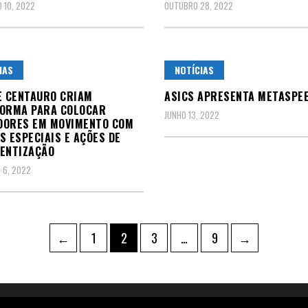
 10, 2022
OUTUBRO 28, 2022
IAS
NOTÍCIAS
E CENTAURO CRIAM
ASICS APRESENTA METASPE
FORMA PARA COLOCAR
JUNHO 13, 2022
DORES EM MOVIMENTO COM
S ESPECIAIS E AÇÕES DE
ENTIZAÇÃO
 6, 2022
ação
Page
Page
Page
Page
←
1
2
3
…
9
→