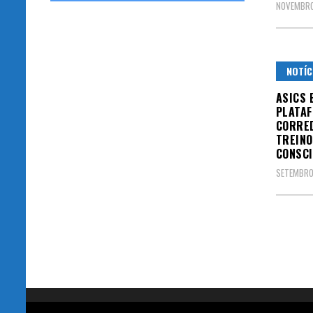
NOVEMBRO
NOTÍC
ASICS 
PLATA
CORRE
TREINO
CONSCI
SETEMBRO
Pagin
de
posts