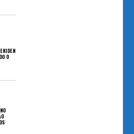
EKIDEN
DO O
 NO
ÃO
OS