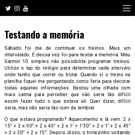
Skip
to
content
Testando a memória
Sábado foi dia de continuar os treinos. Mais um
intervalado. E dessa vez foi para testar a memória. Meu
Garmin 10 simples não possibilita programar treinos.
Utilizo o lap do relógio para determinar cada intervalo
onde tenho que correr ou trotar. Quando vi o treino na
planilha fiquei me perguntando como faria para decorar
todas aquelas informações. Bastou uma olhada com
mais calma para perceber que não seria tão difícil
assim fazer tudo o que estava ali. Quer dizer, difícil
seria, mas não seria tão ruim de lembrar.
O que estava programado? Aquecimento e lá vem: 2 x
15” + 2 x 30” + 2 x 45” + 2 x 1′ + 1’30” + 2 x 1′ + 2 x 45”
+ 2 x 30” + 2 x 15”. Depois disso, o trotezinho voltando