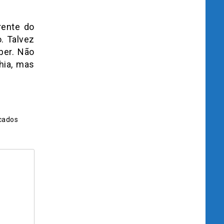
rente do
. Talvez
ber. Não
hia, mas
cados