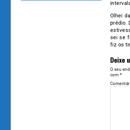
interval
Olhei d
prédio.
estives
sei se 
fiz os 
Deixe 
O seu end
com
*
Comentár