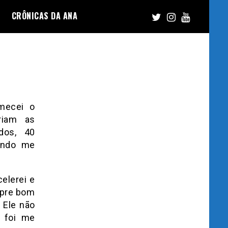
CRÔNICAS DA ANA
omecei o
riam as
dos, 40
ando me
celerei e
mpre bom
 Ele não
e foi me