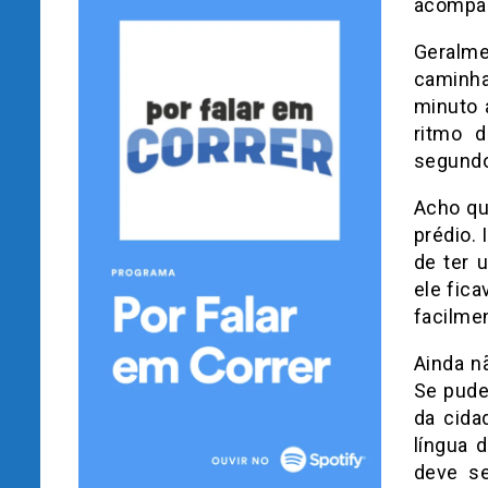
acompan
Geralme
caminha
minuto 
ritmo d
segundo
Acho qu
prédio. 
de ter 
ele fic
facilme
Ainda n
Se pude
da cida
língua 
deve se