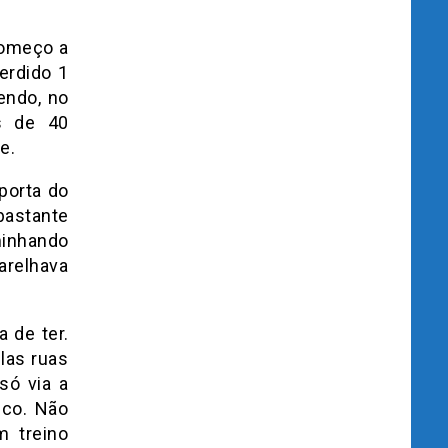
começo a
erdido 1
endo, no
os de 40
e.
porta do
 bastante
minhando
arelhava
 de ter.
las ruas
só via a
uco. Não
m treino