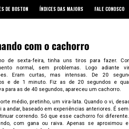
ES DE BOSTON
ÍNDICES DAS MAJORS
FALE CONOSCO
nando com o cachorro
no de sexta-feira, tinha uns tiros para fazer. C
mento normal, sem problemas. Logo adiante vi
ções. Eram curtas, mas intensas. De 20 segun
os e de 1 minuto. Fiz as de 20 segundos e qu
va para as de 40 segundos, apareceu um cachorro.
orte médio, pretinho, um vira-lata. Quando o vi, desa
 a andar, baseado em experiências anteriores. É se
tinuar correndo. Só que esse cachorro foi diferente.
tindo, com gana ou raiva. Apenas se aproximou 