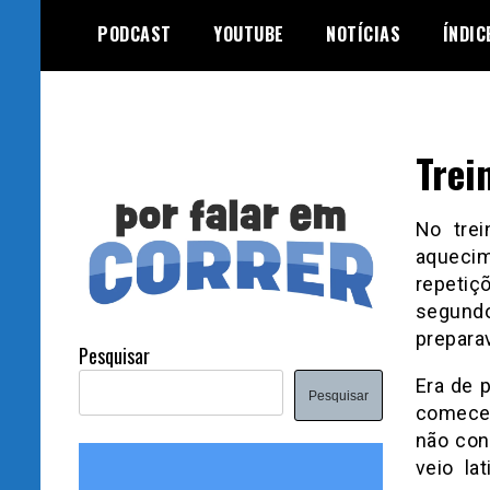
Skip
PODCAST
YOUTUBE
NOTÍCIAS
ÍNDIC
to
content
Trei
No trei
aqueci
repeti
segund
prepara
Pesquisar
Era de p
Pesquisar
comecei
não con
veio la