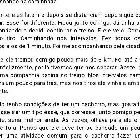
hando na caminhada.
nte, eles latem e depois se distanciam depois que 
r. Esse foi diferente. Ficou junto comigo. Já tinha p
andando e decidi continuar o treino. E ele veio. Corr
o tiro. Caminhando nos intervalos. Fez todos 
s e os de 1 minuto. Foi me acompanhando pela cidad
e ele treinou comigo pouco mais de 3 km. Foi até a 
Infelizmente, por lá tivemos que nos separar. Gostei
uma companhia canina no treino. Nos intervalos ca
ava um pouco para trás, mas nos tiros ele vinha e emp
nte.
ão tenho condições de ter um cachorro, mas gostaria
sse ser um tipo esse, que corresse junto comigo pe
de, seria melhor ainda. Às vezes, olhava para ele e 
de fora. Penso que ele deve ter se cansado um po
r uma atividade comum para o cachorro fazer u