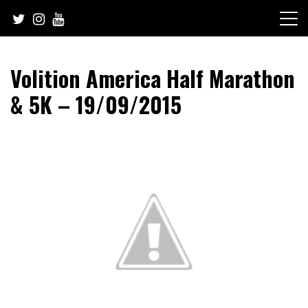
Skip
to
content
Volition America Half Marathon
& 5K – 19/09/2015