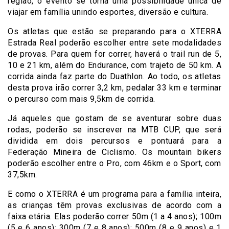
região, o evento se torna uma possibilidade única de
viajar em família unindo esportes, diversão e cultura.
Os atletas que estão se preparando para o XTERRA
Estrada Real poderão escolher entre sete modalidades
de provas. Para quem for correr, haverá o trail run de 5,
10 e 21 km, além do Endurance, com trajeto de 50 km. A
corrida ainda faz parte do Duathlon. Ao todo, os atletas
desta prova irão correr 3,2 km, pedalar 33 km e terminar
o percurso com mais 9,5km de corrida.
Já aqueles que gostam de se aventurar sobre duas
rodas, poderão se inscrever na MTB CUP, que será
dividida em dois percursos e pontuará para a
Federação Mineira de Ciclismo. Os mountain bikers
poderão escolher entre o Pro, com 46km e o Sport, com
37,5km.
E como o XTERRA é um programa para a família inteira,
as crianças têm provas exclusivas de acordo com a
faixa etária. Elas poderão correr 50m (1 a 4 anos); 100m
(5 e 6 anos); 300m (7 e 8 anos); 500m (8 e 9 anos) e 1