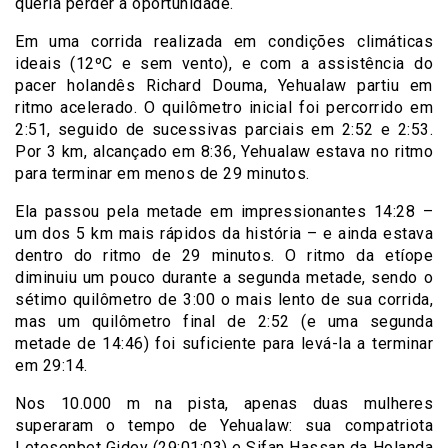
queria perder a oportunidade.
Em uma corrida realizada em condições climáticas
ideais (12ºC e sem vento), e com a assistência do
pacer holandês Richard Douma, Yehualaw partiu em
ritmo acelerado. O quilômetro inicial foi percorrido em
2:51, seguido de sucessivas parciais em 2:52 e 2:53.
Por 3 km, alcançado em 8:36, Yehualaw estava no ritmo
para terminar em menos de 29 minutos.
Ela passou pela metade em impressionantes 14:28 –
um dos 5 km mais rápidos da história – e ainda estava
dentro do ritmo de 29 minutos. O ritmo da etíope
diminuiu um pouco durante a segunda metade, sendo o
sétimo quilômetro de 3:00 o mais lento de sua corrida,
mas um quilômetro final de 2:52 (e uma segunda
metade de 14:46) foi suficiente para levá-la a terminar
em 29:14.
Nos 10.000 m na ​​pista, apenas duas mulheres
superaram o tempo de Yehualaw: sua compatriota
Letesenbet Gidey (29:01:03) e Sifan Hassan da Holanda