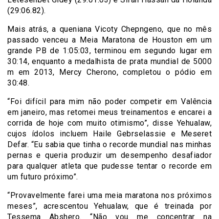
(29:06.82).
Mais atrás, a queniana Vicoty Chepngeno, que no mês
passado venceu a Meia Maratona de Houston em um
grande PB de 1:05:03, terminou em segundo lugar em
30:14, enquanto a medalhista de prata mundial de 5000
m em 2013, Mercy Cherono, completou o pódio em
30:48.
“Foi difícil para mim não poder competir em Valência
em janeiro, mas retomei meus treinamentos e encarei a
corrida de hoje com muito otimismo”, disse Yehualaw,
cujos ídolos incluem Haile Gebrselassie e Meseret
Defar. “Eu sabia que tinha o recorde mundial nas minhas
pernas e queria produzir um desempenho desafiador
para qualquer atleta que pudesse tentar o recorde em
um futuro próximo”.
“Provavelmente farei uma meia maratona nos próximos
meses”, acrescentou Yehualaw, que é treinada por
Tessema Abshero. “Não vou me concentrar na