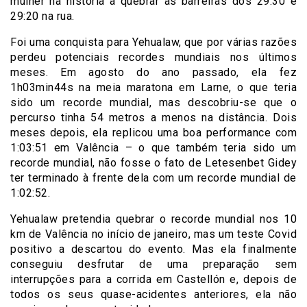
mulher na história a quebrar as barreiras dos 29:30 e
29:20 na rua.
Foi uma conquista para Yehualaw, que por várias razões
perdeu potenciais recordes mundiais nos últimos
meses. Em agosto do ano passado, ela fez
1h03min44s na meia maratona em Larne, o que teria
sido um recorde mundial, mas descobriu-se que o
percurso tinha 54 metros a menos na distância. Dois
meses depois, ela replicou uma boa performance com
1:03:51 em Valência – o que também teria sido um
recorde mundial, não fosse o fato de Letesenbet Gidey
ter terminado à frente dela com um recorde mundial de
1:02:52.
Yehualaw pretendia quebrar o recorde mundial nos 10
km de Valência no início de janeiro, mas um teste Covid
positivo a descartou do evento. Mas ela finalmente
conseguiu desfrutar de uma preparação sem
interrupções para a corrida em Castellón e, depois de
todos os seus quase-acidentes anteriores, ela não