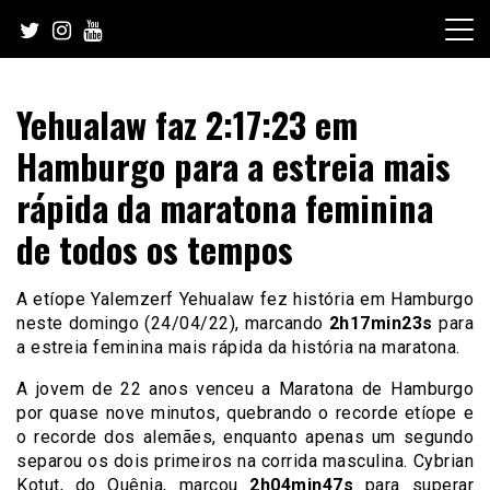
Skip
to
content
Yehualaw faz 2:17:23 em
Hamburgo para a estreia mais
rápida da maratona feminina
de todos os tempos
A etíope Yalemzerf Yehualaw fez história em Hamburgo
neste domingo (24/04/22), marcando
2h17min23s
para
a estreia feminina mais rápida da história na maratona.
A jovem de 22 anos venceu a Maratona de Hamburgo
por quase nove minutos, quebrando o recorde etíope e
o recorde dos alemães, enquanto apenas um segundo
separou os dois primeiros na corrida masculina. Cybrian
Kotut, do Quênia, marcou
2h04min47s
para superar