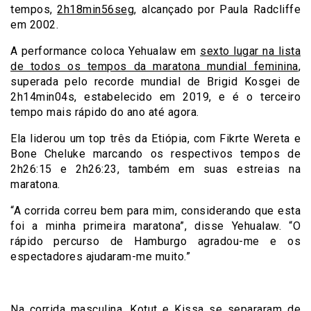
tempos,
2h18min56seg
, alcançado por Paula Radcliffe
em 2002.
A performance coloca Yehualaw em
sexto lugar na lista
de todos os tempos da maratona mundial feminina
,
superada pelo recorde mundial de Brigid Kosgei de
2h14min04s, estabelecido em 2019, e é o terceiro
tempo mais rápido do ano até agora.
Ela liderou um top três da Etiópia, com Fikrte Wereta e
Bone Cheluke marcando os respectivos tempos de
2h26:15 e 2h26:23, também em suas estreias na
maratona.
“A corrida correu bem para mim, considerando que esta
foi a minha primeira maratona”, disse Yehualaw. “O
rápido percurso de Hamburgo agradou-me e os
espectadores ajudaram-me muito.”
Na corrida masculina, Kotut e Kissa se separaram de