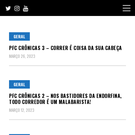
Skip
to
content
GERAL
PFC CRÔNICAS 3 – CORRER É COISA DA SUA CABEÇA
MARÇO 26, 2023
GERAL
PFC CRÔNICAS 2 – NOS BASTIDORES DA ENDORFINA,
TODO CORREDOR É UM MALABARISTA!
MARÇO 12, 2023