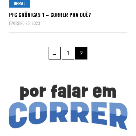
GERAL
PFC CRÔNICAS 1 – CORRER PRA QUÊ?
FEVEREIRO 26, 2023
Paginação
Page
Page
←
1
2
de
posts